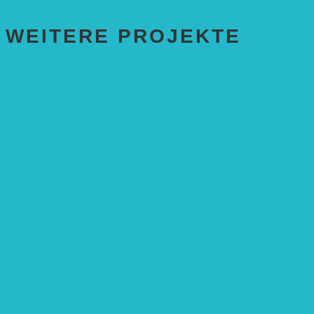
WEITERE PROJEKTE
ENTWICKLUNGS­ZUSAMMENARBEIT
Solaranlage in Kampala, Uganda
Solarbrunnen für Grundschule, Sierra Leone
Solarenergie für Bildung, Uganda
SolGhana – Connecting Schools
Solares Wasserpumpensystem
Solare Medizinstationen
Solare Feldbewässerung
EINZELPROJEKTE
Öffentlichkeitsarbeit
Meeresschildkrötenschutz
Solarzelle mit Tracker
Studentisches Energieforum
Energiedetektive
Weißrussland