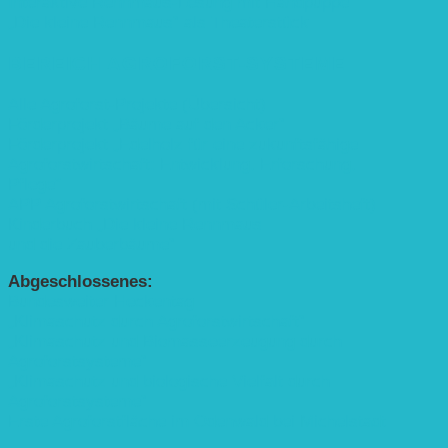
Interaktive Rennmaus-Lesung mit Handpuppe
„Die kleine Rennmaus“ als Theaterstück
BEREICH AGROFORST-SYSTEME
Alle Agroforst-Projekte (Übersicht)
Förderprojekt „Bäume auf den Acker“
Förderprojekt „Edelholz für eine zukunftsfähige
Agroforstwirtschaft: Entwicklung, Erforschung,
Pflege”
APP Agroforstwirtschaft (mit Schüler-Arbeitsheft)
Kinderbuch „Die kleine Rennmaus
und die Zauberbäume“
Abgeschlossenes:
Bundesweiter Heckentag
„Klimaschutz durch Agroforstwirtschaft“
„Klimaschutz und Biomasse­erzeugung durch
Agroforstsysteme“
„Klimaschutz und biologische Vielfalt durch
Agroforstsysteme“
Erste Agroforstfläche im Odenwald bei Michelstadt