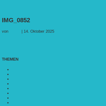
IMG_0852
von
Georg
|
14. Oktober 2025
THEMEN
Agroforst
Bildung
Entwicklungs­zusammenarbeit
Erneuerbare Energie
Mobilität
Nachhaltigkeit
Politik & Gesellschaft
Rennmaus