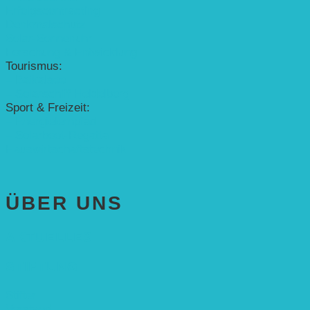
Erfolgscontracting
Denkmalschutz
Solar-Sonnenuhr
Forschung & Entwicklung
Tourismus:
– Baikalsee
– Solarschiff Heidelberg
Sport & Freizeit:
– Energielernpfad
– Solarboot-Regatta
Hauswirtschaftstechnik
ÜBER UNS
AKTUELLES
STIFTUNG
Stifter
Vorstand