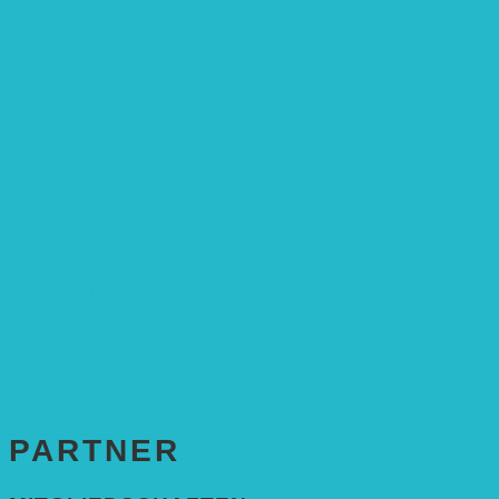
Stiftungsrat
Mitarbeitende
Leitbild und Hintergrund
Juristisches
FÖRDERUNG
Antragstellung
SPENDEN & ZUSTIFTUNGEN
KONTAKT
Impressum
Datenschutzerklärung
PARTNER