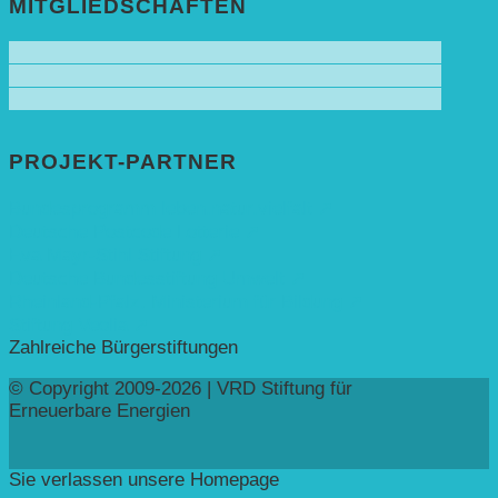
MITGLIEDSCHAFTEN
PROJEKT-PARTNER
Bundesprogramm leben.natur.vielfalt ➚
Deutsche Postcode Lotterie ➚
Eva Mayr-Stihl Stiftung ➚
Deutsche Bundesstiftung Umwelt ➚
Rheinland-Pfalz, Ministerium für Bildung ➚
Stiftung Veolia ➚
Zahlreiche Bürgerstiftungen
© Copyright 2009-2026 | VRD Stiftung für
Erneuerbare Energien
Sie verlassen unsere Homepage