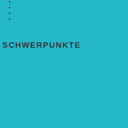
Solarenergie
Sonstiges
Umwelt
VRD Stiftung
Alle Meldungen
SCHWER­PUNKTE
BEREICH BILDUNG
Alle Bildungs-Projekte (Übersicht)
Weiterführende Schule („Zukunft gestalten“)
Grundschule („Sonne ist Leben“)
Kita (Fortbildungskonzept)
Umweltfreundliche Mobilität
APP Agroforstwirtschaft (mit Schüler-Arbeitsheft)
Kinderbuch „Die kleine Rennmaus
und ihr Zauberhaus“
Kinderbuch „Die kleine Rennmaus
und die Zauberbäume“