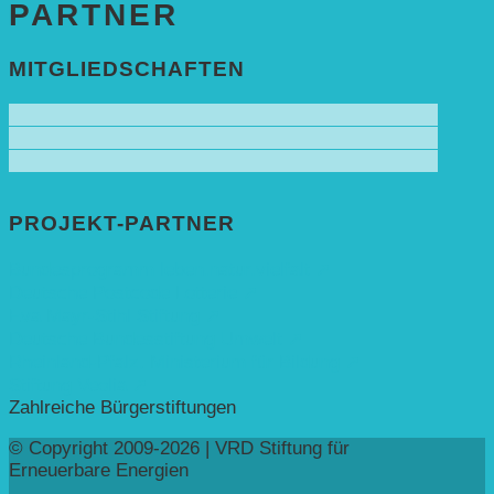
PARTNER
MITGLIEDSCHAFTEN
PROJEKT-PARTNER
Bundesprogramm leben.natur.vielfalt ➚
Deutsche Postcode Lotterie ➚
Eva Mayr-Stihl Stiftung ➚
Deutsche Bundesstiftung Umwelt ➚
Rheinland-Pfalz, Ministerium für Bildung ➚
Stiftung Veolia ➚
Zahlreiche Bürgerstiftungen
© Copyright 2009-2026 | VRD Stiftung für
Erneuerbare Energien