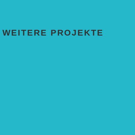
Agroforstsysteme“
Erste Agroforstfläche im Odenwald bei Michelstadt
WEITERE PROJEKTE
ENTWICKLUNGS­ZUSAMMENARBEIT
Solaranlage in Kampala, Uganda
Solarbrunnen für Grundschule, Sierra Leone
Solarenergie für Bildung, Uganda
SolGhana – Connecting Schools
Solares Wasserpumpensystem
Solare Medizinstationen
Solare Feldbewässerung
EINZELPROJEKTE
Öffentlichkeitsarbeit
Meeresschildkrötenschutz
Solarzelle mit Tracker