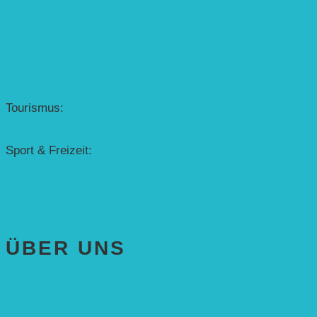
Studentisches Energieforum
Energiedetektive
Weißrussland
Erfolgscontracting
Denkmalschutz
Solar-Sonnenuhr
Forschung & Entwicklung
Tourismus:
– Baikalsee
– Solarschiff Heidelberg
Sport & Freizeit:
– Energielernpfad
– Solarboot-Regatta
Hauswirtschaftstechnik
ÜBER UNS
AKTUELLES
STIFTUNG