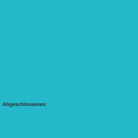
Kinderbuch „Die kleine Rennmaus
und die Zauberbäume“
Interaktive Rennmaus-Lesung mit Handpuppe
„Die kleine Rennmaus“ als Theaterstück
BEREICH AGROFORST-SYSTEME
Alle Agroforst-Projekte (Übersicht)
Förderprojekt „Bäume auf den Acker“
Förderprojekt „Edelholz für eine zukunftsfähige
Agroforstwirtschaft: Entwicklung, Erforschung,
Pflege”
APP Agroforstwirtschaft (mit Schüler-Arbeitsheft)
Kinderbuch „Die kleine Rennmaus
und die Zauberbäume“
Abgeschlossenes:
Bundesweiter Heckentag
„Klimaschutz durch Agroforstwirtschaft“
„Klimaschutz und Biomasse­erzeugung durch
Agroforstsysteme“
„Klimaschutz und biologische Vielfalt durch