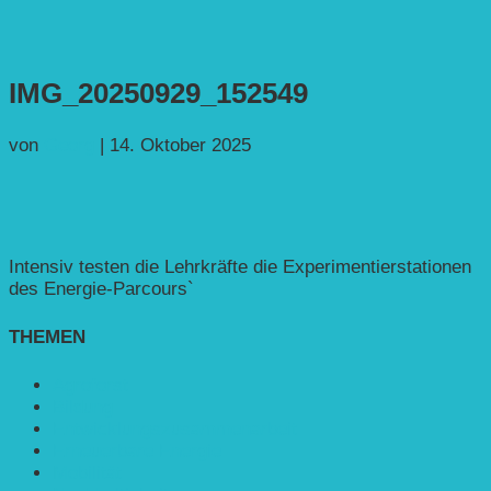
IMG_20250929_152549
von
Georg
|
14. Oktober 2025
Intensiv testen die Lehrkräfte die Experimentierstationen
des Energie-Parcours`
THEMEN
Agroforst
Bildung
Entwicklungs­zusammenarbeit
Erneuerbare Energie
Mobilität