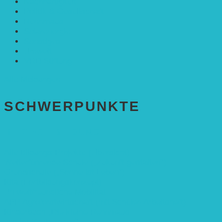
Nachhaltigkeit
Politik & Gesellschaft
Rennmaus
Solarenergie
Sonstiges
Umwelt
VRD Stiftung
Alle Meldungen
SCHWER­PUNKTE
BEREICH BILDUNG
Alle Bildungs-Projekte (Übersicht)
Weiterführende Schule („Zukunft gestalten“)
Grundschule („Sonne ist Leben“)
Kita (Fortbildungskonzept)
Umweltfreundliche Mobilität
APP Agroforstwirtschaft (mit Schüler-Arbeitsheft)
Kinderbuch „Die kleine Rennmaus
und ihr Zauberhaus“