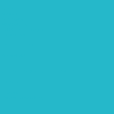
Stifter
Vorstand
Stiftungsrat
Mitarbeitende
Leitbild und Hintergrund
Juristisches
FÖRDERUNG
Antragstellung
SPENDEN & ZUSTIFTUNGEN
KONTAKT
Impressum
Datenschutzerklärung