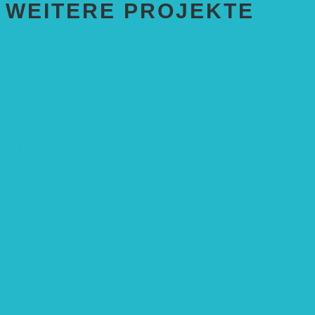
WEITERE PROJEKTE
ENTWICKLUNGS­ZUSAMMENARBEIT
Solaranlage in Kampala, Uganda
Solarbrunnen für Grundschule, Sierra Leone
Solarenergie für Bildung, Uganda
SolGhana – Connecting Schools
Solares Wasserpumpensystem
Solare Medizinstationen
Solare Feldbewässerung
EINZELPROJEKTE
Öffentlichkeitsarbeit
Meeresschildkrötenschutz
Solarzelle mit Tracker
Studentisches Energieforum
Energiedetektive
Weißrussland
Erfolgscontracting