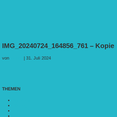
IMG_20240724_164856_761 – Kopie
von
Georg
|
31. Juli 2024
THEMEN
Agroforst
Bildung
Entwicklungs­zusammenarbeit
Erneuerbare Energie