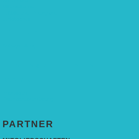
Stiftungsrat
Mitarbeitende
Leitbild und Hintergrund
Juristisches
FÖRDERUNG
Antragstellung
SPENDEN & ZUSTIFTUNGEN
KONTAKT
Impressum
Datenschutzerklärung
PARTNER