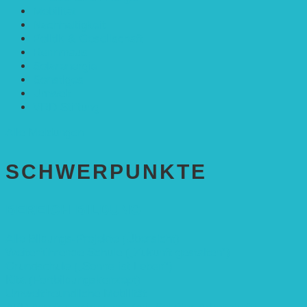
Mobilität
Nachhaltigkeit
Politik & Gesellschaft
Rennmaus
Solarenergie
Sonstiges
Umwelt
VRD Stiftung
Alle Meldungen
SCHWER­PUNKTE
BEREICH BILDUNG
Alle Bildungs-Projekte (Übersicht)
Weiterführende Schule („Zukunft gestalten“)
Grundschule („Sonne ist Leben“)
Kita (Fortbildungskonzept)
Umweltfreundliche Mobilität