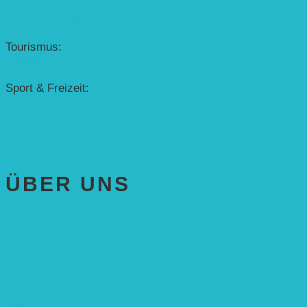
Denkmalschutz
Solar-Sonnenuhr
Forschung & Entwicklung
Tourismus:
– Baikalsee
– Solarschiff Heidelberg
Sport & Freizeit:
– Energielernpfad
– Solarboot-Regatta
Hauswirtschaftstechnik
ÜBER UNS
AKTUELLES
STIFTUNG
Stifter
Vorstand