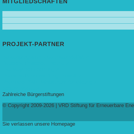
MITGLIEDSCHAFTEN
PROJEKT-PARTNER
Bundesprogramm leben.natur.vielfalt ➚
Deutsche Postcode Lotterie ➚
Eva Mayr-Stihl Stiftung ➚
Deutsche Bundesstiftung Umwelt ➚
Rheinland-Pfalz, Ministerium für Bildung ➚
Stiftung Veolia ➚
Zahlreiche Bürgerstiftungen
© Copyright 2009-2026 | VRD Stiftung für Erneuerbare Ene
Sie verlassen unsere Homepage