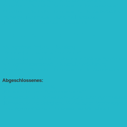
APP Agroforstwirtschaft (mit Schüler-Arbeitsheft)
Kinderbuch „Die kleine Rennmaus und ihr Zauberhaus“
Kinderbuch „Die kleine Rennmaus und die Zauberbäume“
Interaktive Rennmaus-Lesung mit Handpuppe
„Die kleine Rennmaus“ als Theaterstück
BEREICH AGROFORST-SYSTEME
Alle Agroforst-Projekte (Übersicht)
Förderprojekt „Bäume auf den Acker“
Förderprojekt „Edelholz für eine zukunftsfähige Agroforstwi
APP Agroforstwirtschaft (mit Schüler-Arbeitsheft)
Kinderbuch „Die kleine Rennmaus und die Zauberbäume“
Abgeschlossenes:
Bundesweiter Heckentag
„Klimaschutz durch Agroforstwirtschaft“
„Klimaschutz und Biomasse­erzeugung durch Agroforstsys
„Klimaschutz und biologische Vielfalt durch Agroforstsyst
Erste Agroforstfläche im Odenwald bei Michelstadt