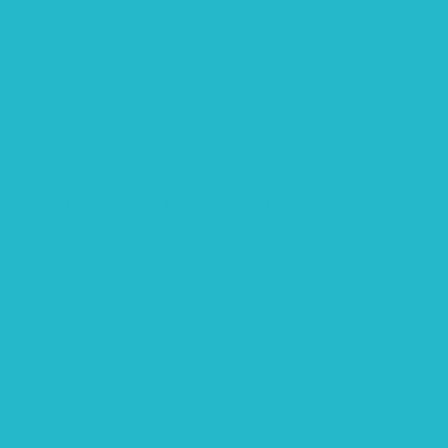
rtschaft: Entwicklung, Erforschung, Pflege”
teme“
eme“