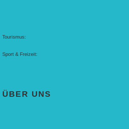
Energiedetektive
Weißrussland
Erfolgscontracting
Denkmalschutz
Solar-Sonnenuhr
Forschung & Entwicklung
Tourismus:
– Baikalsee
– Solarschiff Heidelberg
Sport & Freizeit:
– Energielernpfad
– Solarboot-Regatta
Hauswirtschaftstechnik
ÜBER UNS
AKTUELLES
STIFTUNG