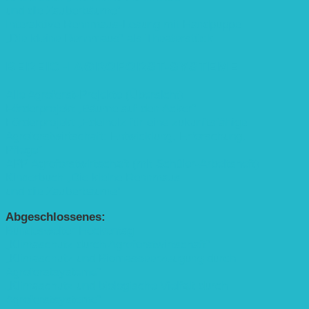
und die Zauberbäume“
Interaktive Rennmaus-Lesung mit Handpuppe
„Die kleine Rennmaus“ als Theaterstück
BEREICH AGROFORST-SYSTEME
Alle Agroforst-Projekte (Übersicht)
Förderprojekt „Bäume auf den Acker“
Förderprojekt „Edelholz für eine zukunftsfähige
Agroforstwirtschaft: Entwicklung, Erforschung,
Pflege”
APP Agroforstwirtschaft (mit Schüler-Arbeitsheft)
Kinderbuch „Die kleine Rennmaus
und die Zauberbäume“
Abgeschlossenes:
Bundesweiter Heckentag
„Klimaschutz durch Agroforstwirtschaft“
„Klimaschutz und Biomasse­erzeugung durch
Agroforstsysteme“
„Klimaschutz und biologische Vielfalt durch
Agroforstsysteme“