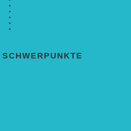
Rennmaus
Solarenergie
Sonstiges
Umwelt
VRD Stiftung
Alle Meldungen
SCHWER­PUNKTE
BEREICH BILDUNG
Alle Bildungs-Projekte (Übersicht)
Weiterführende Schule („Zukunft gestalten“)
Grundschule („Sonne ist Leben“)
Kita (Fortbildungskonzept)
Umweltfreundliche Mobilität
APP Agroforstwirtschaft (mit Schüler-Arbeitsheft)
Kinderbuch „Die kleine Rennmaus
und ihr Zauberhaus“
Kinderbuch „Die kleine Rennmaus