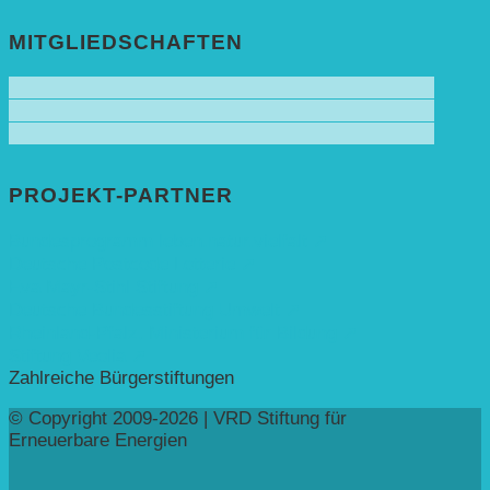
MITGLIEDSCHAFTEN
PROJEKT-PARTNER
Bundesprogramm leben.natur.vielfalt ➚
Deutsche Postcode Lotterie ➚
Eva Mayr-Stihl Stiftung ➚
Deutsche Bundesstiftung Umwelt ➚
Rheinland-Pfalz, Ministerium für Bildung ➚
Stiftung Veolia ➚
Zahlreiche Bürgerstiftungen
© Copyright 2009-2026 | VRD Stiftung für
Erneuerbare Energien