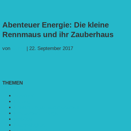
Abenteuer Energie: Die kleine
Rennmaus und ihr Zauberhaus
von
Georg
|
22. September 2017
THEMEN
Agroforst
Bildung
Entwicklungs­zusammenarbeit
Erneuerbare Energie
Mobilität
Nachhaltigkeit
Politik & Gesellschaft