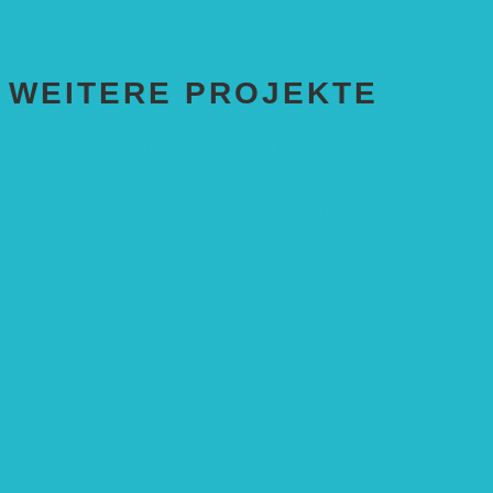
Erste Agroforstfläche im Odenwald bei Michelstadt
WEITERE PROJEKTE
ENTWICKLUNGS­ZUSAMMENARBEIT
Solaranlage in Kampala, Uganda
Solarbrunnen für Grundschule, Sierra Leone
Solarenergie für Bildung, Uganda
SolGhana – Connecting Schools
Solares Wasserpumpensystem
Solare Medizinstationen
Solare Feldbewässerung
EINZELPROJEKTE
Öffentlichkeitsarbeit
Meeresschildkrötenschutz
Solarzelle mit Tracker
Studentisches Energieforum