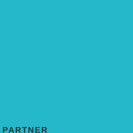
Stifter
Vorstand
Stiftungsrat
Mitarbeitende
Leitbild und Hintergrund
Juristisches
FÖRDERUNG
Antragstellung
SPENDEN & ZUSTIFTUNGEN
KONTAKT
Impressum
Datenschutzerklärung
PARTNER