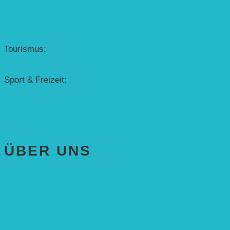
Erfolgscontracting
Denkmalschutz
Solar-Sonnenuhr
Forschung & Entwicklung
Tourismus:
– Baikalsee
– Solarschiff Heidelberg
Sport & Freizeit:
– Energielernpfad
– Solarboot-Regatta
Hauswirtschaftstechnik
ÜBER UNS
AKTUELLES
STIFTUNG
Stifter
Vorstand