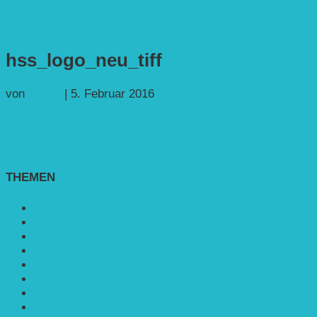
hss_logo_neu_tiff
von
Georg
|
5. Februar 2016
THEMEN
Agroforst
Bildung
Entwicklungs­zusammenarbeit
Erneuerbare Energie
Mobilität
Nachhaltigkeit
Politik & Gesellschaft
Rennmaus