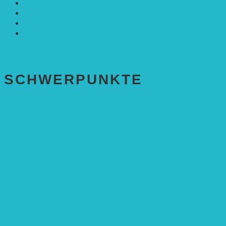
Solarenergie
Sonstiges
Umwelt
VRD Stiftung
Alle Meldungen
SCHWER­PUNKTE
BEREICH BILDUNG
Alle Bildungs-Projekte (Übersicht)
Weiterführende Schule („Zukunft gestalten“)
Grundschule („Sonne ist Leben“)
Kita (Fortbildungskonzept)
Umweltfreundliche Mobilität
APP Agroforstwirtschaft (mit Schüler-Arbeitsheft)
Kinderbuch „Die kleine Rennmaus
und ihr Zauberhaus“
Kinderbuch „Die kleine Rennmaus
und die Zauberbäume“