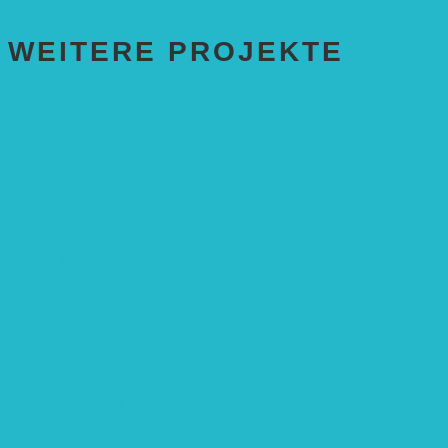
WEITERE PROJEKTE
ENTWICKLUNGS­ZUSAMMENARBEIT
Solaranlage in Kampala, Uganda
Solarbrunnen für Grundschule, Sierra Leone
Solarenergie für Bildung, Uganda
SolGhana – Connecting Schools
Solares Wasserpumpensystem
Solare Medizinstationen
Solare Feldbewässerung
EINZELPROJEKTE
Öffentlichkeitsarbeit
Meeresschildkrötenschutz
Solarzelle mit Tracker
Studentisches Energieforum
Energiedetektive
Weißrussland