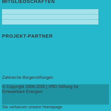
MITGLIEDSCHAFTEN
PROJEKT-PARTNER
Bundesprogramm leben.natur.vielfalt ➚
Deutsche Postcode Lotterie ➚
Eva Mayr-Stihl Stiftung ➚
Deutsche Bundesstiftung Umwelt ➚
Rheinland-Pfalz, Ministerium für Bildung ➚
Stiftung Veolia ➚
Zahlreiche Bürgerstiftungen
© Copyright 2009-2026 | VRD Stiftung für
Erneuerbare Energien
Sie verlassen unsere Homepage