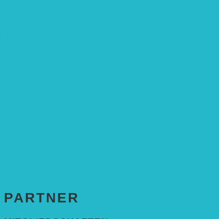
Stiftungsrat
Mitarbeitende
Leitbild und Hintergrund
Juristisches
FÖRDERUNG
Antragstellung
SPENDEN & ZUSTIFTUNGEN
KONTAKT
Impressum
Datenschutzerklärung
PARTNER