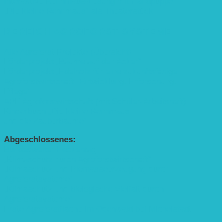
Interaktive Rennmaus-Lesung mit Handpuppe
„Die kleine Rennmaus“ als Theaterstück
BEREICH AGROFORST-SYSTEME
Alle Agroforst-Projekte (Übersicht)
Förderprojekt „Bäume auf den Acker“
Förderprojekt „Edelholz für eine zukunftsfähige
Agroforstwirtschaft: Entwicklung, Erforschung,
Pflege”
APP Agroforstwirtschaft (mit Schüler-Arbeitsheft)
Kinderbuch „Die kleine Rennmaus
und die Zauberbäume“
Abgeschlossenes:
Bundesweiter Heckentag
„Klimaschutz durch Agroforstwirtschaft“
„Klimaschutz und Biomasse­erzeugung durch
Agroforstsysteme“
„Klimaschutz und biologische Vielfalt durch
Agroforstsysteme“
Erste Agroforstfläche im Odenwald bei Michelstadt