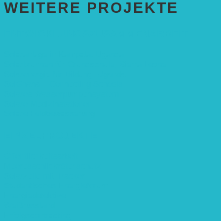
WEITERE PROJEKTE
ENTWICKLUNGS­ZUSAMMENARBEIT
Solaranlage in Kampala, Uganda
Solarbrunnen für Grundschule, Sierra Leone
Solarenergie für Bildung, Uganda
SolGhana – Connecting Schools
Solares Wasserpumpensystem
Solare Medizinstationen
Solare Feldbewässerung
EINZELPROJEKTE
Öffentlichkeitsarbeit
Meeresschildkrötenschutz
Solarzelle mit Tracker
Studentisches Energieforum
Energiedetektive
Weißrussland
Erfolgscontracting