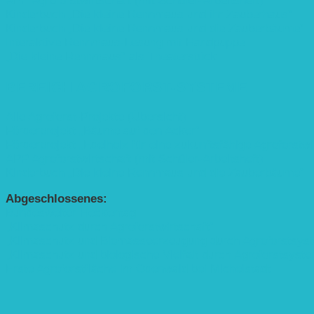
APP Agroforstwirtschaft (mit Schüler-Arbeitsheft)
Kinderbuch „Die kleine Rennmaus und ihr Zauberhaus“
Kinderbuch „Die kleine Rennmaus und die Zauberbäume“
Interaktive Rennmaus-Lesung mit Handpuppe
„Die kleine Rennmaus“ als Theaterstück
BEREICH AGROFORST-SYSTEME
Alle Agroforst-Projekte (Übersicht)
Förderprojekt „Bäume auf den Acker“
Förderprojekt „Edelholz für eine zukunftsfähige Agroforstwi
APP Agroforstwirtschaft (mit Schüler-Arbeitsheft)
Kinderbuch „Die kleine Rennmaus und die Zauberbäume“
Abgeschlossenes:
Bundesweiter Heckentag
„Klimaschutz durch Agroforstwirtschaft“
„Klimaschutz und Biomasse­erzeugung durch Agroforstsys
„Klimaschutz und biologische Vielfalt durch Agroforstsyst
Erste Agroforstfläche im Odenwald bei Michelstadt