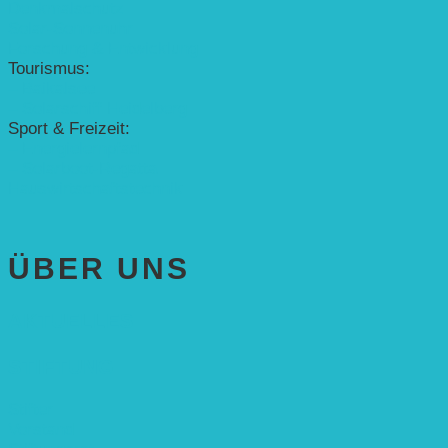
Denkmalschutz
Solar-Sonnenuhr
Forschung & Entwicklung
Tourismus:
– Baikalsee
– Solarschiff Heidelberg
Sport & Freizeit:
– Energielernpfad
– Solarboot-Regatta
Hauswirtschaftstechnik
ÜBER UNS
AKTUELLES
STIFTUNG
Stifter
Vorstand