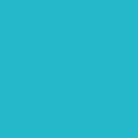
rtschaft: Entwicklung, Erforschung, Pflege”
teme“
eme“