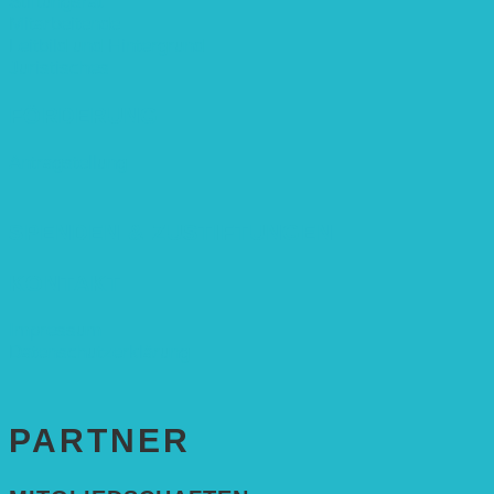
Stiftungsrat
Mitarbeitende
Leitbild und Hintergrund
Juristisches
FÖRDERUNG
Antragstellung
SPENDEN & ZUSTIFTUNGEN
KONTAKT
Impressum
Datenschutzerklärung
PARTNER