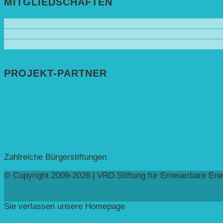
MITGLIEDSCHAFTEN
PROJEKT-PARTNER
Bundesprogramm leben.natur.vielfalt ➚
Deutsche Postcode Lotterie ➚
Eva Mayr-Stihl Stiftung ➚
Deutsche Bundesstiftung Umwelt ➚
Rheinland-Pfalz, Ministerium für Bildung ➚
Stiftung Veolia ➚
Zahlreiche Bürgerstiftungen
© Copyright 2009-2026 | VRD Stiftung für Erneuerbare Ene
Sie verlassen unsere Homepage