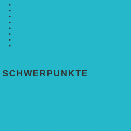
Mobilität
Nachhaltigkeit
Politik & Gesellschaft
Rennmaus
Solarenergie
Sonstiges
Umwelt
VRD Stiftung
Alle Meldungen
SCHWER­PUNKTE
BEREICH BILDUNG
Alle Bildungs-Projekte (Übersicht)
Weiterführende Schule („Zukunft gestalten“)
Grundschule („Sonne ist Leben“)
Kita (Fortbildungskonzept)
Umweltfreundliche Mobilität