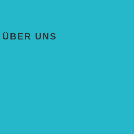
– Energielernpfad
– Solarboot-Regatta
Hauswirtschaftstechnik
ÜBER UNS
AKTUELLES
STIFTUNG
Stifter
Vorstand
Stiftungsrat
Mitarbeitende
Leitbild und Hintergrund
Juristisches
FÖRDERUNG