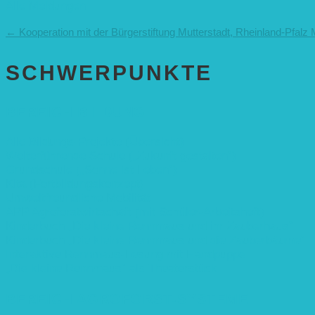
Alle Meldungen
←
Kooperation mit der Bürgerstiftung Mutterstadt, Rheinland-Pfalz
SCHWER­PUNKTE
BEREICH BILDUNG
Alle Bildungs-Projekte (Übersicht)
Weiterführende Schule („Zukunft gestalten“)
Grundschule („Sonne ist Leben“)
Kita (Fortbildungskonzept)
Umweltfreundliche Mobilität
APP Agroforstwirtschaft (mit Schüler-Arbeitsheft)
Kinderbuch „Die kleine Rennmaus und ihr Zauberhaus“
Kinderbuch „Die kleine Rennmaus und die Zauberbäume“
Interaktive Rennmaus-Lesung mit Handpuppe
„Die kleine Rennmaus“ als Theaterstück
BEREICH AGROFORST-SYSTEME