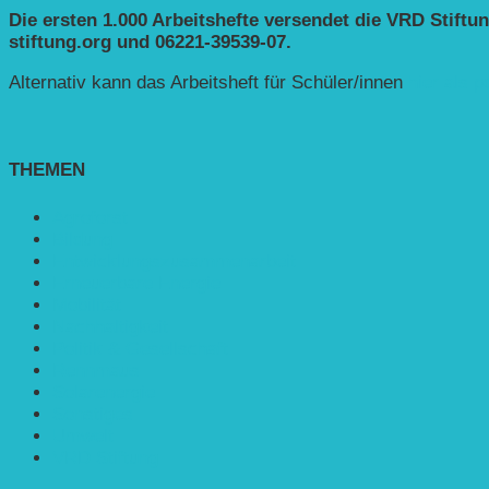
Die ersten 1.000 Arbeitshefte versendet die VRD Stiftun
stiftung.org und 06221-39539-07.
Alternativ kann das Arbeitsheft für Schüler/innen
hier als p
THEMEN
Agroforst
Bildung
Entwicklungs­zusammenarbeit
Erneuerbare Energie
Mobilität
Nachhaltigkeit
Politik & Gesellschaft
Rennmaus
Solarenergie
Sonstiges
Umwelt
VRD Stiftung