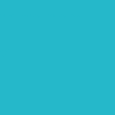
rtschaft: Entwicklung, Erforschung, Pflege”
teme“
eme“