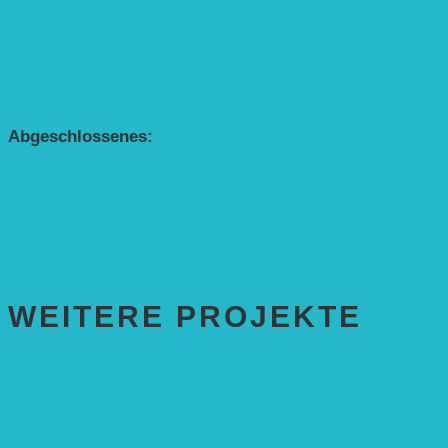
Alle Agroforst-Projekte (Übersicht)
Förderprojekt „Bäume auf den Acker“
Förderprojekt „Edelholz für eine zukunftsfähige Agroforstwi
APP Agroforstwirtschaft (mit Schüler-Arbeitsheft)
Kinderbuch „Die kleine Rennmaus und die Zauberbäume“
Abgeschlossenes:
Bundesweiter Heckentag
„Klimaschutz durch Agroforstwirtschaft“
„Klimaschutz und Biomasse­erzeugung durch Agroforstsys
„Klimaschutz und biologische Vielfalt durch Agroforstsyst
Erste Agroforstfläche im Odenwald bei Michelstadt
WEITERE PROJEKTE
ENTWICKLUNGS­ZUSAMMENARBEIT
Solaranlage in Kampala, Uganda
Solarbrunnen für Grundschule, Sierra Leone