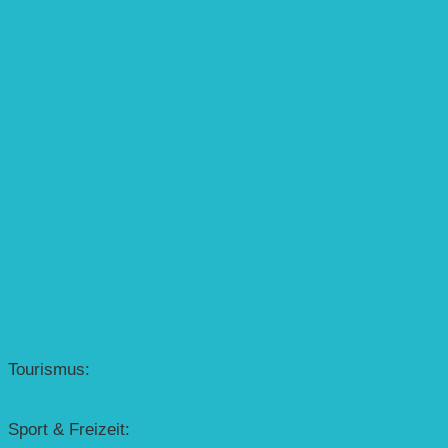
Solarenergie für Bildung, Uganda
SolGhana – Connecting Schools
Solares Wasserpumpensystem
Solare Medizinstationen
Solare Feldbewässerung
EINZELPROJEKTE
Öffentlichkeitsarbeit
Meeresschildkrötenschutz
Solarzelle mit Tracker
Studentisches Energieforum
Energiedetektive
Weißrussland
Erfolgscontracting
Denkmalschutz
Solar-Sonnenuhr
Forschung & Entwicklung
Tourismus:
– Baikalsee
– Solarschiff Heidelberg
Sport & Freizeit: