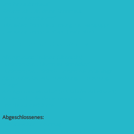
und ihr Zauberhaus“
Kinderbuch „Die kleine Rennmaus
und die Zauberbäume“
Interaktive Rennmaus-Lesung mit Handpuppe
„Die kleine Rennmaus“ als Theaterstück
BEREICH AGROFORST-SYSTEME
Alle Agroforst-Projekte (Übersicht)
Förderprojekt „Bäume auf den Acker“
Förderprojekt „Edelholz für eine zukunftsfähige
Agroforstwirtschaft: Entwicklung, Erforschung,
Pflege”
APP Agroforstwirtschaft (mit Schüler-Arbeitsheft)
Kinderbuch „Die kleine Rennmaus
und die Zauberbäume“
Abgeschlossenes:
Bundesweiter Heckentag
„Klimaschutz durch Agroforstwirtschaft“