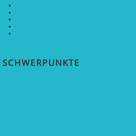
Rennmaus
Solarenergie
Sonstiges
Umwelt
VRD Stiftung
Alle Meldungen
SCHWER­PUNKTE
BEREICH BILDUNG
Alle Bildungs-Projekte (Übersicht)
Weiterführende Schule („Zukunft gestalten“)
Grundschule („Sonne ist Leben“)
Kita (Fortbildungskonzept)
Umweltfreundliche Mobilität
APP Agroforstwirtschaft (mit Schüler-Arbeitsheft)
Kinderbuch „Die kleine Rennmaus