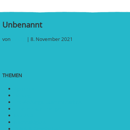
Unbenannt
von
Georg
|
8. November 2021
THEMEN
Agroforst
Bildung
Entwicklungs­zusammenarbeit
Erneuerbare Energie
Mobilität
Nachhaltigkeit
Politik & Gesellschaft