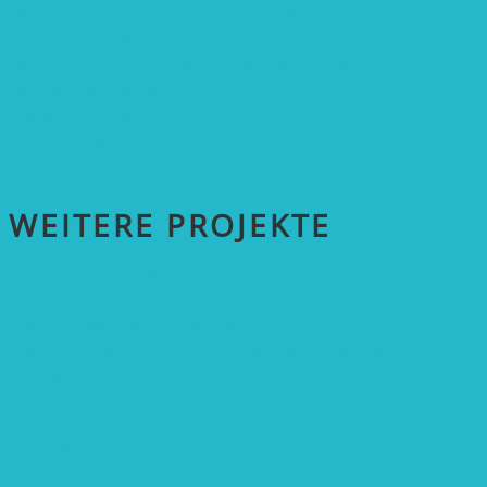
„Klimaschutz und Biomasse­erzeugung durch
Agroforstsysteme“
„Klimaschutz und biologische Vielfalt durch
Agroforstsysteme“
Erste Agroforstfläche im Odenwald
bei Michelstadt
WEITERE PROJEKTE
ENTWICKLUNGS­ZUSAMMENARBEIT
Solaranlage in Kampala, Uganda
Solarbrunnen für Grundschule, Sierra Leone
Solarenergie für Bildung, Uganda
SolGhana – Connecting Schools
Solares Wasserpumpensystem
Solare Medizinstationen
Solare Feldbewässerung