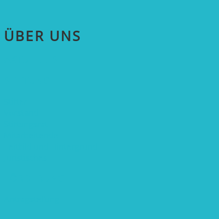
ÜBER UNS
AKTUELLES
STIFTUNG
Stifter
Vorstand
Stiftungsrat
Mitarbeitende
Leitbild und Hintergrund
Juristisches
FÖRDERUNG
Antragstellung