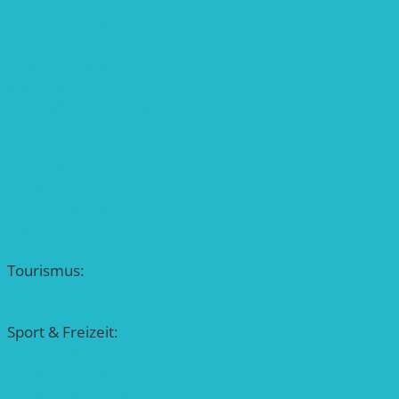
EINZELPROJEKTE
Öffentlichkeitsarbeit
Meeresschildkrötenschutz
Solarzelle mit Tracker
Studentisches Energieforum
Energiedetektive
Weißrussland
Erfolgscontracting
Denkmalschutz
Solar-Sonnenuhr
Forschung & Entwicklung
Tourismus:
– Baikalsee
– Solarschiff Heidelberg
Sport & Freizeit:
– Energielernpfad
– Solarboot-Regatta
Hauswirtschaftstechnik