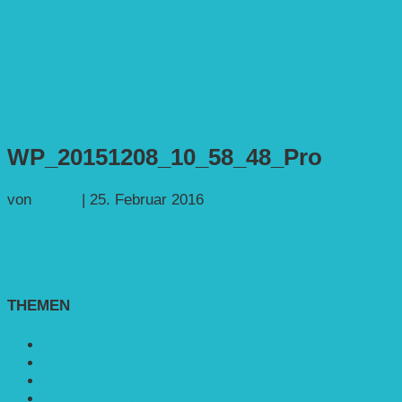
WP_20151208_10_58_48_Pro
von
Georg
|
25. Februar 2016
THEMEN
Agroforst
Bildung
Entwicklungs­zusammenarbeit
Erneuerbare Energie