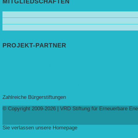
MITGLIEDSCHAFTEN
PROJEKT-PARTNER
Bundesprogramm leben.natur.vielfalt ➚
Deutsche Postcode Lotterie ➚
Eva Mayr-Stihl Stiftung ➚
Deutsche Bundesstiftung Umwelt ➚
Rheinland-Pfalz, Ministerium für Bildung ➚
Stiftung Veolia ➚
Zahlreiche Bürgerstiftungen
© Copyright 2009-2026 | VRD Stiftung für Erneuerbare Ene
Sie verlassen unsere Homepage