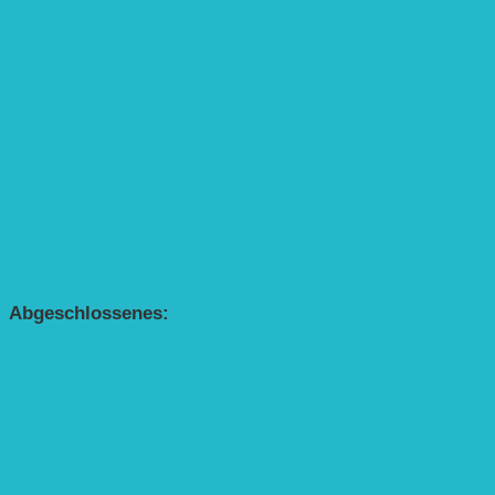
APP Agroforstwirtschaft (mit Schüler-Arbeitsheft)
Kinderbuch „Die kleine Rennmaus und ihr Zauberhaus“
Kinderbuch „Die kleine Rennmaus und die Zauberbäume“
Interaktive Rennmaus-Lesung mit Handpuppe
„Die kleine Rennmaus“ als Theaterstück
BEREICH AGROFORST-SYSTEME
Alle Agroforst-Projekte (Übersicht)
Förderprojekt „Bäume auf den Acker“
Förderprojekt „Edelholz für eine zukunftsfähige Agroforstwi
APP Agroforstwirtschaft (mit Schüler-Arbeitsheft)
Kinderbuch „Die kleine Rennmaus und die Zauberbäume“
Abgeschlossenes:
Bundesweiter Heckentag
„Klimaschutz durch Agroforstwirtschaft“
„Klimaschutz und Biomasse­erzeugung durch Agroforstsys
„Klimaschutz und biologische Vielfalt durch Agroforstsyst
Erste Agroforstfläche im Odenwald bei Michelstadt