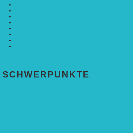
Mobilität
Nachhaltigkeit
Politik & Gesellschaft
Rennmaus
Solarenergie
Sonstiges
Umwelt
VRD Stiftung
Alle Meldungen
SCHWER­PUNKTE
BEREICH BILDUNG
Alle Bildungs-Projekte (Übersicht)
Weiterführende Schule („Zukunft gestalten“)
Grundschule („Sonne ist Leben“)
Kita (Fortbildungskonzept)
Umweltfreundliche Mobilität