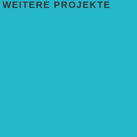
WEITERE PROJEKTE
ENTWICKLUNGS­ZUSAMMENARBEIT
Solaranlage in Kampala, Uganda
Solarbrunnen für Grundschule, Sierra Leone
Solarenergie für Bildung, Uganda
SolGhana – Connecting Schools
Solares Wasserpumpensystem
Solare Medizinstationen
Solare Feldbewässerung
EINZELPROJEKTE
Öffentlichkeitsarbeit
Meeresschildkrötenschutz
Solarzelle mit Tracker
Studentisches Energieforum
Energiedetektive
Weißrussland
Erfolgscontracting