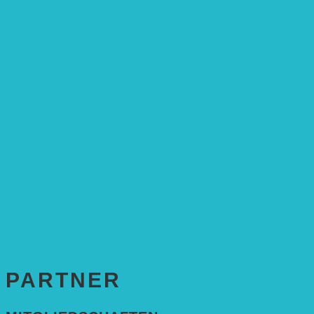
Stiftungsrat
Mitarbeitende
Leitbild und Hintergrund
Juristisches
FÖRDERUNG
Antragstellung
SPENDEN & ZUSTIFTUNGEN
KONTAKT
Impressum
Datenschutzerklärung
PARTNER