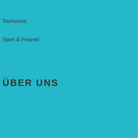
Denkmalschutz
Solar-Sonnenuhr
Forschung & Entwicklung
Tourismus:
– Baikalsee
– Solarschiff Heidelberg
Sport & Freizeit:
– Energielernpfad
– Solarboot-Regatta
Hauswirtschaftstechnik
ÜBER UNS
AKTUELLES
STIFTUNG
Stifter
Vorstand