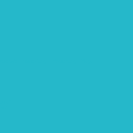
rtschaft: Entwicklung, Erforschung, Pflege”
teme“
eme“