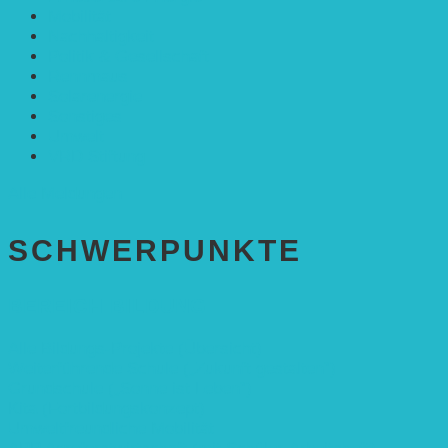
Mobilität
Nachhaltigkeit
Politik & Gesellschaft
Rennmaus
Solarenergie
Sonstiges
Umwelt
VRD Stiftung
Alle Meldungen
SCHWER­PUNKTE
BEREICH BILDUNG
Alle Bildungs-Projekte (Übersicht)
Weiterführende Schule („Zukunft gestalten“)
Grundschule („Sonne ist Leben“)
Kita (Fortbildungskonzept)
Umweltfreundliche Mobilität