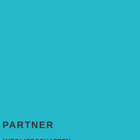
Stiftungsrat
Mitarbeitende
Leitbild und Hintergrund
Juristisches
FÖRDERUNG
Antragstellung
SPENDEN & ZUSTIFTUNGEN
KONTAKT
Impressum
Datenschutzerklärung
PARTNER