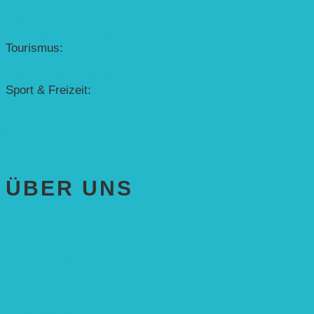
Denkmalschutz
Solar-Sonnenuhr
Forschung & Entwicklung
Tourismus:
– Baikalsee
– Solarschiff Heidelberg
Sport & Freizeit:
– Energielernpfad
– Solarboot-Regatta
Hauswirtschaftstechnik
ÜBER UNS
AKTUELLES
STIFTUNG
Stifter
Vorstand