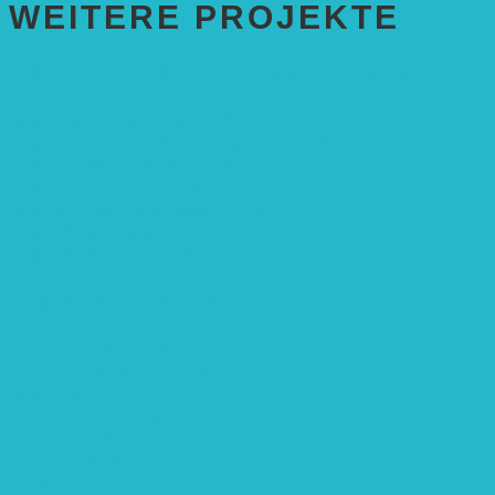
WEITERE PROJEKTE
ENTWICKLUNGS­ZUSAMMENARBEIT
Solaranlage in Kampala, Uganda
Solarbrunnen für Grundschule, Sierra Leone
Solarenergie für Bildung, Uganda
SolGhana – Connecting Schools
Solares Wasserpumpensystem
Solare Medizinstationen
Solare Feldbewässerung
EINZELPROJEKTE
Öffentlichkeitsarbeit
Meeresschildkrötenschutz
Solarzelle mit Tracker
Studentisches Energieforum
Energiedetektive
Weißrussland
Erfolgscontracting