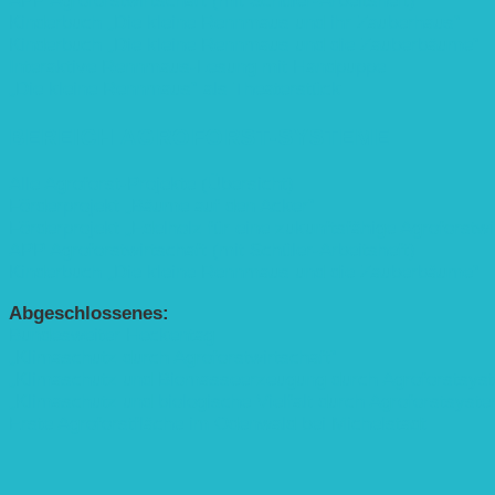
APP Agroforstwirtschaft (mit Schüler-Arbeitsheft)
Kinderbuch „Die kleine Rennmaus und ihr Zauberhaus“
Kinderbuch „Die kleine Rennmaus und die Zauberbäume“
Interaktive Rennmaus-Lesung mit Handpuppe
„Die kleine Rennmaus“ als Theaterstück
BEREICH AGROFORST-SYSTEME
Alle Agroforst-Projekte (Übersicht)
Förderprojekt „Bäume auf den Acker“
Förderprojekt „Edelholz für eine zukunftsfähige Agroforstwi
APP Agroforstwirtschaft (mit Schüler-Arbeitsheft)
Kinderbuch „Die kleine Rennmaus und die Zauberbäume“
Abgeschlossenes:
Bundesweiter Heckentag
„Klimaschutz durch Agroforstwirtschaft“
„Klimaschutz und Biomasse­erzeugung durch Agroforstsys
„Klimaschutz und biologische Vielfalt durch Agroforstsyst
Erste Agroforstfläche im Odenwald bei Michelstadt