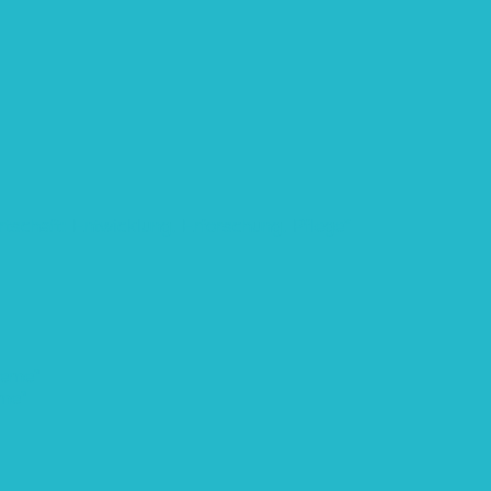
rtschaft: Entwicklung, Erforschung, Pflege”
teme“
eme“