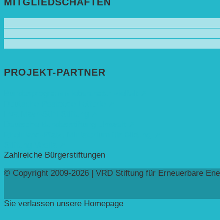
MITGLIEDSCHAFTEN
PROJEKT-PARTNER
Bundesprogramm leben.natur.vielfalt ➚
Deutsche Postcode Lotterie ➚
Eva Mayr-Stihl Stiftung ➚
Deutsche Bundesstiftung Umwelt ➚
Rheinland-Pfalz, Ministerium für Bildung ➚
Stiftung Veolia ➚
Zahlreiche Bürgerstiftungen
© Copyright 2009-2026 | VRD Stiftung für Erneuerbare Ene
Sie verlassen unsere Homepage