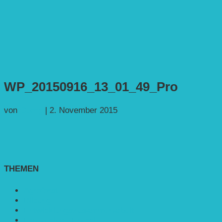
WP_20150916_13_01_49_Pro
von
Georg
|
2. November 2015
THEMEN
Agroforst
Bildung
Entwicklungs­zusammenarbeit
Erneuerbare Energie