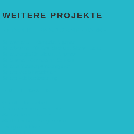
WEITERE PROJEKTE
ENTWICKLUNGS­ZUSAMMENARBEIT
Solaranlage in Kampala, Uganda
Solarbrunnen für Grundschule, Sierra Leone
Solarenergie für Bildung, Uganda
SolGhana – Connecting Schools
Solares Wasserpumpensystem
Solare Medizinstationen
Solare Feldbewässerung
EINZELPROJEKTE
Öffentlichkeitsarbeit
Meeresschildkrötenschutz
Solarzelle mit Tracker
Studentisches Energieforum
Energiedetektive
Weißrussland