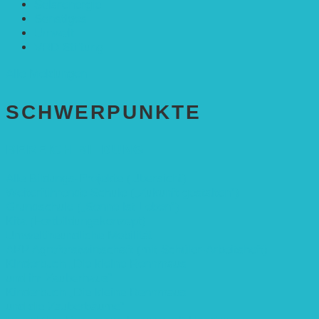
Solarenergie
Sonstiges
Umwelt
VRD Stiftung
Alle Meldungen
SCHWER­PUNKTE
BEREICH BILDUNG
Alle Bildungs-Projekte (Übersicht)
Weiterführende Schule („Zukunft gestalten“)
Grundschule („Sonne ist Leben“)
Kita (Fortbildungskonzept)
Umweltfreundliche Mobilität
APP Agroforstwirtschaft (mit Schüler-Arbeitsheft)
Kinderbuch „Die kleine Rennmaus
und ihr Zauberhaus“
Kinderbuch „Die kleine Rennmaus
und die Zauberbäume“