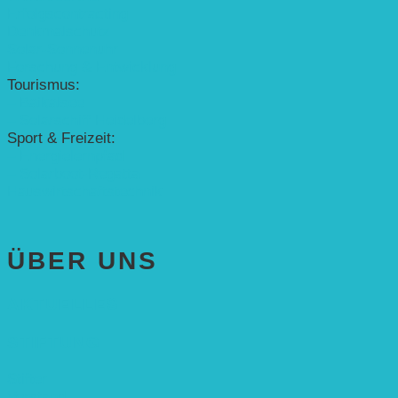
Erfolgscontracting
Denkmalschutz
Solar-Sonnenuhr
Forschung & Entwicklung
Tourismus:
– Baikalsee
– Solarschiff Heidelberg
Sport & Freizeit:
– Energielernpfad
– Solarboot-Regatta
Hauswirtschaftstechnik
ÜBER UNS
AKTUELLES
STIFTUNG
Stifter
Vorstand