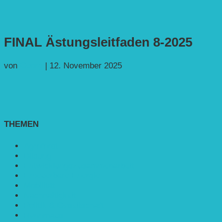
FINAL Ästungsleitfaden 8-2025
von
Georg
|
12. November 2025
THEMEN
Agroforst
Bildung
Entwicklungs­zusammenarbeit
Erneuerbare Energie
Mobilität
Nachhaltigkeit
Politik & Gesellschaft
Rennmaus