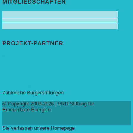
MITGLIEDSCHAFTEN
PROJEKT-PARTNER
Bundesprogramm leben.natur.vielfalt ➚
Deutsche Postcode Lotterie ➚
Eva Mayr-Stihl Stiftung ➚
Deutsche Bundesstiftung Umwelt ➚
Rheinland-Pfalz, Ministerium für Bildung ➚
Stiftung Veolia ➚
Zahlreiche Bürgerstiftungen
© Copyright 2009-2026 | VRD Stiftung für
Erneuerbare Energien
Sie verlassen unsere Homepage