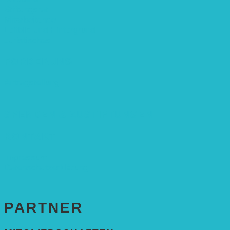
Stiftungsrat
Mitarbeitende
Leitbild und Hintergrund
Juristisches
FÖRDERUNG
Antragstellung
SPENDEN & ZUSTIFTUNGEN
KONTAKT
Impressum
Datenschutzerklärung
PARTNER