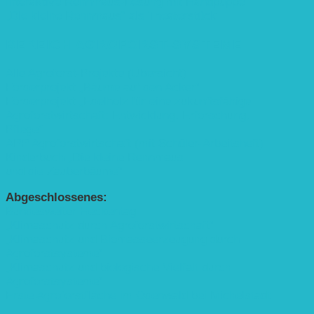
Interaktive Rennmaus-Lesung mit Handpuppe
„Die kleine Rennmaus“ als Theaterstück
BEREICH AGROFORST-SYSTEME
Alle Agroforst-Projekte (Übersicht)
Förderprojekt „Bäume auf den Acker“
Förderprojekt „Edelholz für eine zukunftsfähige
Agroforstwirtschaft: Entwicklung, Erforschung,
Pflege”
APP Agroforstwirtschaft (mit Schüler-Arbeitsheft)
Kinderbuch „Die kleine Rennmaus
und die Zauberbäume“
Abgeschlossenes:
Bundesweiter Heckentag
„Klimaschutz durch Agroforstwirtschaft“
„Klimaschutz und Biomasse­erzeugung durch
Agroforstsysteme“
„Klimaschutz und biologische Vielfalt durch
Agroforstsysteme“
Erste Agroforstfläche im Odenwald bei Michelstadt