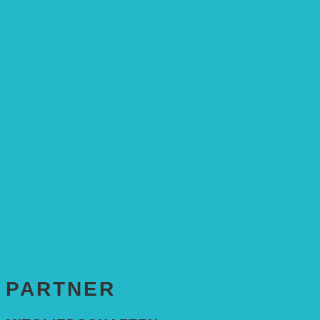
Stiftungsrat
Mitarbeitende
Leitbild und Hintergrund
Juristisches
FÖRDERUNG
Antragstellung
SPENDEN & ZUSTIFTUNGEN
KONTAKT
Impressum
Datenschutzerklärung
PARTNER