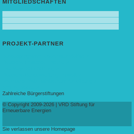
MITGLIEDSCHAFTEN
PROJEKT-PARTNER
Bundesprogramm leben.natur.vielfalt ➚
Deutsche Postcode Lotterie ➚
Eva Mayr-Stihl Stiftung ➚
Deutsche Bundesstiftung Umwelt ➚
Rheinland-Pfalz, Ministerium für Bildung ➚
Stiftung Veolia ➚
Zahlreiche Bürgerstiftungen
© Copyright 2009-2026 | VRD Stiftung für
Erneuerbare Energien
Sie verlassen unsere Homepage