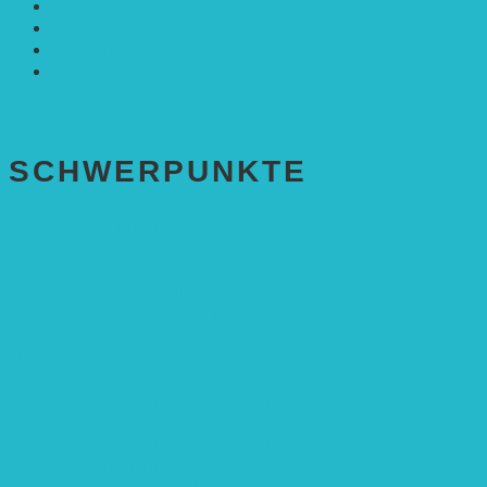
Solarenergie
Sonstiges
Umwelt
VRD Stiftung
Alle Meldungen
SCHWER­PUNKTE
BEREICH BILDUNG
Alle Bildungs-Projekte (Übersicht)
Weiterführende Schule („Zukunft gestalten“)
Grundschule („Sonne ist Leben“)
Kita (Fortbildungskonzept)
Umweltfreundliche Mobilität
APP Agroforstwirtschaft (mit Schüler-Arbeitsheft)
Kinderbuch „Die kleine Rennmaus
und ihr Zauberhaus“
Kinderbuch „Die kleine Rennmaus
und die Zauberbäume“