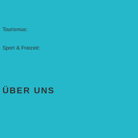
Erfolgscontracting
Denkmalschutz
Solar-Sonnenuhr
Forschung & Entwicklung
Tourismus:
– Baikalsee
– Solarschiff Heidelberg
Sport & Freizeit:
– Energielernpfad
– Solarboot-Regatta
Hauswirtschaftstechnik
ÜBER UNS
AKTUELLES
STIFTUNG
Stifter
Vorstand