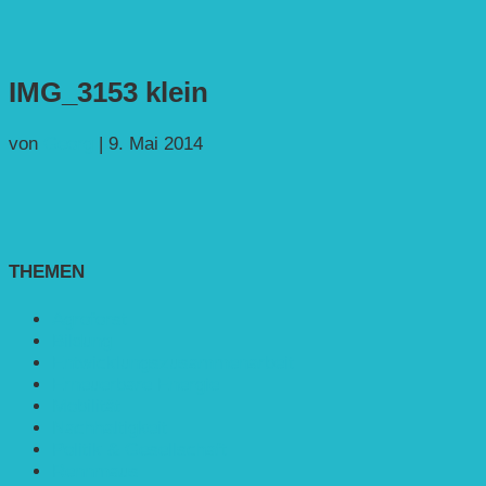
IMG_3153 klein
von
Georg
|
9. Mai 2014
THEMEN
Agroforst
Bildung
Entwicklungs­zusammenarbeit
Erneuerbare Energie
Mobilität
Nachhaltigkeit
Politik & Gesellschaft
Rennmaus