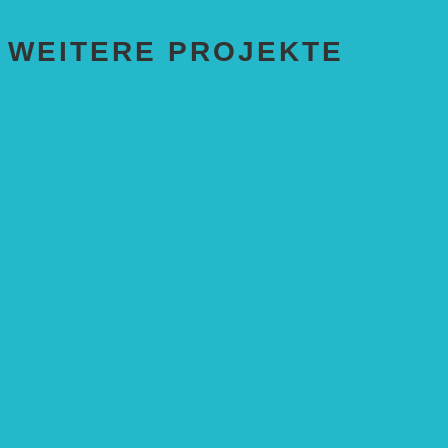
WEITERE PROJEKTE
ENTWICKLUNGS­ZUSAMMENARBEIT
Solaranlage in Kampala, Uganda
Solarbrunnen für Grundschule, Sierra Leone
Solarenergie für Bildung, Uganda
SolGhana – Connecting Schools
Solares Wasserpumpensystem
Solare Medizinstationen
Solare Feldbewässerung
EINZELPROJEKTE
Öffentlichkeitsarbeit
Meeresschildkrötenschutz
Solarzelle mit Tracker
Studentisches Energieforum
Energiedetektive
Weißrussland