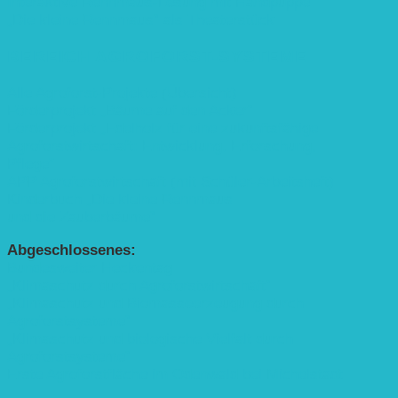
Interaktive Rennmaus-Lesung mit Handpuppe
„Die kleine Rennmaus“ als Theaterstück
BEREICH AGROFORST-SYSTEME
Alle Agroforst-Projekte (Übersicht)
Förderprojekt „Bäume auf den Acker“
Förderprojekt „Edelholz für eine zukunftsfähige
Agroforstwirtschaft: Entwicklung, Erforschung,
Pflege”
APP Agroforstwirtschaft (mit Schüler-Arbeitsheft)
Kinderbuch „Die kleine Rennmaus
und die Zauberbäume“
Abgeschlossenes:
Bundesweiter Heckentag
„Klimaschutz durch Agroforstwirtschaft“
„Klimaschutz und Biomasse­erzeugung durch
Agroforstsysteme“
„Klimaschutz und biologische Vielfalt durch
Agroforstsysteme“
Erste Agroforstfläche im Odenwald bei Michelstadt