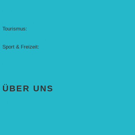
Erfolgscontracting
Denkmalschutz
Solar-Sonnenuhr
Forschung & Entwicklung
Tourismus:
– Baikalsee
– Solarschiff Heidelberg
Sport & Freizeit:
– Energielernpfad
– Solarboot-Regatta
Hauswirtschaftstechnik
ÜBER UNS
AKTUELLES
STIFTUNG
Stifter
Vorstand