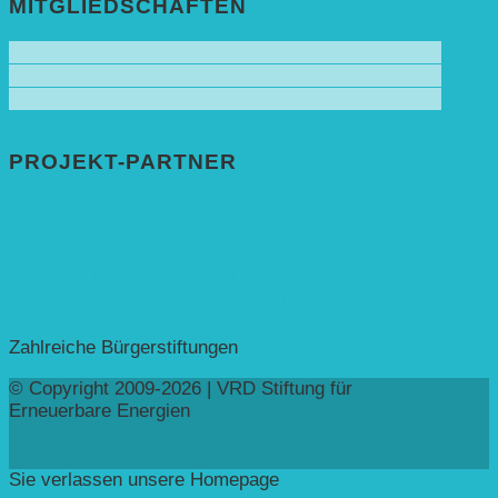
MITGLIEDSCHAFTEN
PROJEKT-PARTNER
Bundesprogramm leben.natur.vielfalt ➚
Deutsche Postcode Lotterie ➚
Eva Mayr-Stihl Stiftung ➚
Deutsche Bundesstiftung Umwelt ➚
Rheinland-Pfalz, Ministerium für Bildung ➚
Stiftung Veolia ➚
Zahlreiche Bürgerstiftungen
© Copyright 2009-2026 | VRD Stiftung für
Erneuerbare Energien
Sie verlassen unsere Homepage