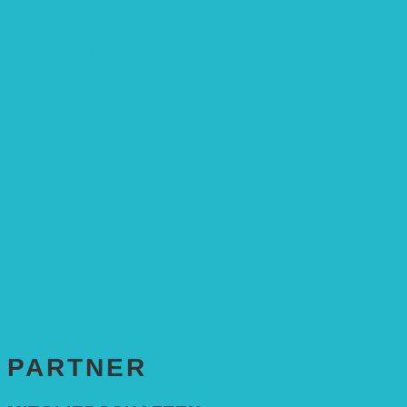
Stiftungsrat
Mitarbeitende
Leitbild und Hintergrund
Juristisches
FÖRDERUNG
Antragstellung
SPENDEN & ZUSTIFTUNGEN
KONTAKT
Impressum
Datenschutzerklärung
PARTNER