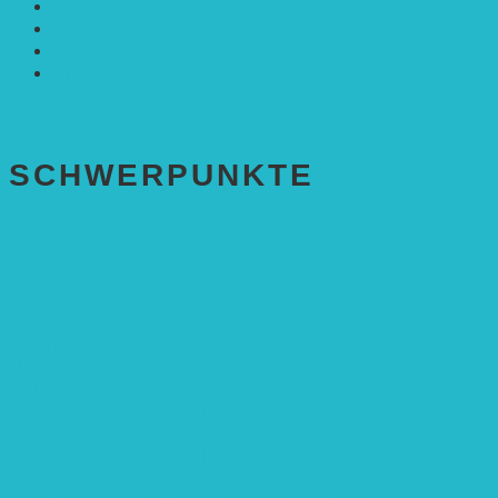
Solarenergie
Sonstiges
Umwelt
VRD Stiftung
Alle Meldungen
SCHWER­PUNKTE
BEREICH BILDUNG
Alle Bildungs-Projekte (Übersicht)
Weiterführende Schule („Zukunft gestalten“)
Grundschule („Sonne ist Leben“)
Kita (Fortbildungskonzept)
Umweltfreundliche Mobilität
APP Agroforstwirtschaft (mit Schüler-Arbeitsheft)
Kinderbuch „Die kleine Rennmaus
und ihr Zauberhaus“
Kinderbuch „Die kleine Rennmaus
und die Zauberbäume“