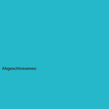
Interaktive Rennmaus-Lesung mit Handpuppe
„Die kleine Rennmaus“ als Theaterstück
BEREICH AGROFORST-SYSTEME
Alle Agroforst-Projekte (Übersicht)
Förderprojekt „Bäume auf den Acker“
Förderprojekt „Edelholz für eine zukunftsfähige
Agroforstwirtschaft: Entwicklung, Erforschung,
Pflege”
APP Agroforstwirtschaft (mit Schüler-Arbeitsheft)
Kinderbuch „Die kleine Rennmaus
und die Zauberbäume“
Abgeschlossenes:
Bundesweiter Heckentag
„Klimaschutz durch Agroforstwirtschaft“
„Klimaschutz und Biomasse­erzeugung durch
Agroforstsysteme“
„Klimaschutz und biologische Vielfalt durch
Agroforstsysteme“
Erste Agroforstfläche im Odenwald bei Michelstadt