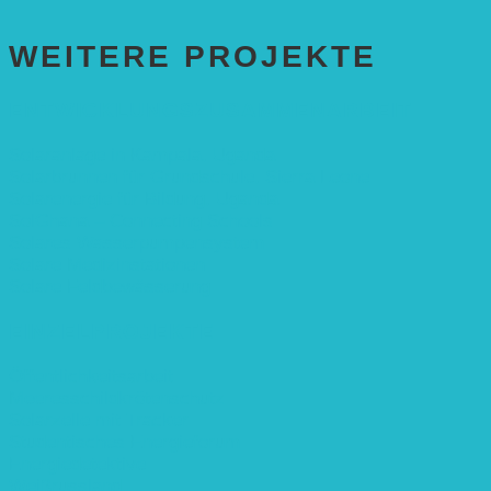
WEITERE PROJEKTE
ENTWICKLUNGS­ZUSAMMENARBEIT
Solaranlage in Kampala, Uganda
Solarbrunnen für Grundschule, Sierra Leone
Solarenergie für Bildung, Uganda
SolGhana – Connecting Schools
Solares Wasserpumpensystem
Solare Medizinstationen
Solare Feldbewässerung
EINZELPROJEKTE
Öffentlichkeitsarbeit
Meeresschildkrötenschutz
Solarzelle mit Tracker
Studentisches Energieforum
Energiedetektive
Weißrussland