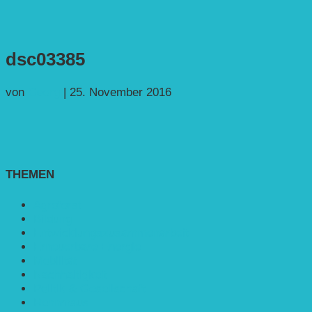
dsc03385
von
Georg
|
25. November 2016
THEMEN
Agroforst
Bildung
Entwicklungs­zusammenarbeit
Erneuerbare Energie
Mobilität
Nachhaltigkeit
Politik & Gesellschaft
Rennmaus