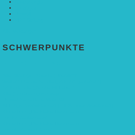
Solarenergie
Sonstiges
Umwelt
VRD Stiftung
Alle Meldungen
SCHWER­PUNKTE
BEREICH BILDUNG
Alle Bildungs-Projekte (Übersicht)
Weiterführende Schule („Zukunft gestalten“)
Grundschule („Sonne ist Leben“)
Kita (Fortbildungskonzept)
Umweltfreundliche Mobilität
APP Agroforstwirtschaft (mit Schüler-Arbeitsheft)
Kinderbuch „Die kleine Rennmaus
und ihr Zauberhaus“
Kinderbuch „Die kleine Rennmaus
und die Zauberbäume“