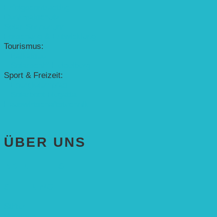
Erfolgscontracting
Denkmalschutz
Solar-Sonnenuhr
Forschung & Entwicklung
Tourismus:
– Baikalsee
– Solarschiff Heidelberg
Sport & Freizeit:
– Energielernpfad
– Solarboot-Regatta
Hauswirtschaftstechnik
ÜBER UNS
AKTUELLES
STIFTUNG
Stifter
Vorstand