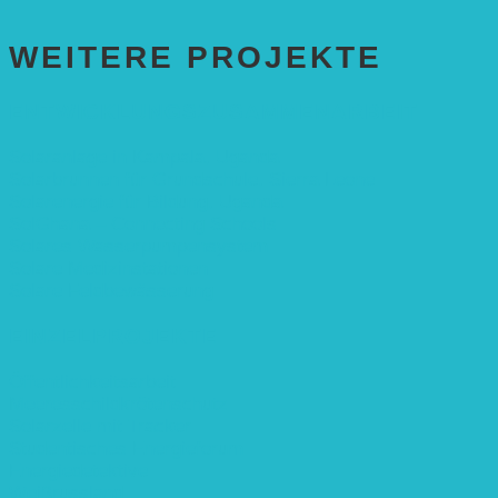
WEITERE PROJEKTE
ENTWICKLUNGS­ZUSAMMENARBEIT
Solaranlage in Kampala, Uganda
Solarbrunnen für Grundschule, Sierra Leone
Solarenergie für Bildung, Uganda
SolGhana – Connecting Schools
Solares Wasserpumpensystem
Solare Medizinstationen
Solare Feldbewässerung
EINZELPROJEKTE
Öffentlichkeitsarbeit
Meeresschildkrötenschutz
Solarzelle mit Tracker
Studentisches Energieforum
Energiedetektive
Weißrussland