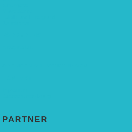
Stiftungsrat
Mitarbeitende
Leitbild und Hintergrund
Juristisches
FÖRDERUNG
Antragstellung
SPENDEN & ZUSTIFTUNGEN
KONTAKT
Impressum
Datenschutzerklärung
PARTNER