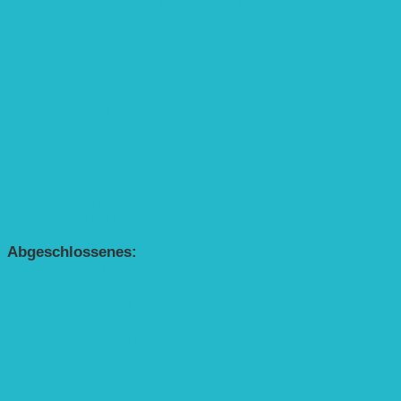
Interaktive Rennmaus-Lesung mit Handpuppe
„Die kleine Rennmaus“ als Theaterstück
BEREICH AGROFORST-SYSTEME
Alle Agroforst-Projekte (Übersicht)
Förderprojekt „Bäume auf den Acker“
Förderprojekt „Edelholz für eine zukunftsfähige
Agroforstwirtschaft: Entwicklung, Erforschung,
Pflege”
APP Agroforstwirtschaft (mit Schüler-Arbeitsheft)
Kinderbuch „Die kleine Rennmaus
und die Zauberbäume“
Abgeschlossenes:
Bundesweiter Heckentag
„Klimaschutz durch Agroforstwirtschaft“
„Klimaschutz und Biomasse­erzeugung durch
Agroforstsysteme“
„Klimaschutz und biologische Vielfalt durch
Agroforstsysteme“
Erste Agroforstfläche im Odenwald bei Michelstadt