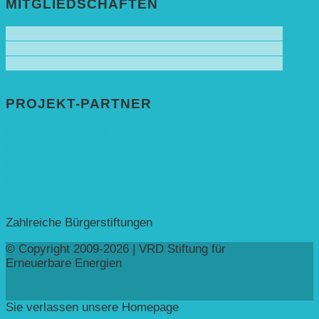
MITGLIEDSCHAFTEN
PROJEKT-PARTNER
Bundesprogramm leben.natur.vielfalt ➚
Deutsche Postcode Lotterie ➚
Eva Mayr-Stihl Stiftung ➚
Deutsche Bundesstiftung Umwelt ➚
Rheinland-Pfalz, Ministerium für Bildung ➚
Stiftung Veolia ➚
Zahlreiche Bürgerstiftungen
© Copyright 2009-2026 | VRD Stiftung für
Erneuerbare Energien
Sie verlassen unsere Homepage