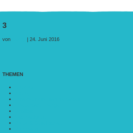
3
von
Georg
|
24. Juni 2016
THEMEN
Agroforst
Bildung
Entwicklungs­zusammenarbeit
Erneuerbare Energie
Mobilität
Nachhaltigkeit
Politik & Gesellschaft
Rennmaus