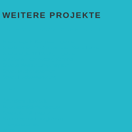
WEITERE PROJEKTE
ENTWICKLUNGS­ZUSAMMENARBEIT
Solaranlage in Kampala, Uganda
Solarbrunnen für Grundschule, Sierra Leone
Solarenergie für Bildung, Uganda
SolGhana – Connecting Schools
Solares Wasserpumpensystem
Solare Medizinstationen
Solare Feldbewässerung
EINZELPROJEKTE
Öffentlichkeitsarbeit
Meeresschildkrötenschutz
Solarzelle mit Tracker
Studentisches Energieforum
Energiedetektive
Weißrussland