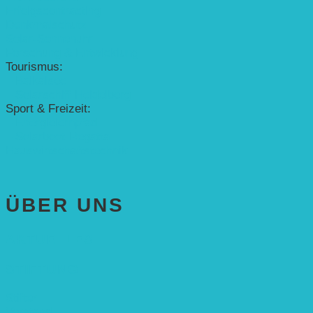
Erfolgscontracting
Denkmalschutz
Solar-Sonnenuhr
Forschung & Entwicklung
Tourismus:
– Baikalsee
– Solarschiff Heidelberg
Sport & Freizeit:
– Energielernpfad
– Solarboot-Regatta
Hauswirtschaftstechnik
ÜBER UNS
AKTUELLES
STIFTUNG
Stifter
Vorstand