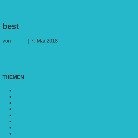
best
von
Georg
|
7. Mai 2018
THEMEN
Agroforst
Bildung
Entwicklungs­zusammenarbeit
Erneuerbare Energie
Mobilität
Nachhaltigkeit
Politik & Gesellschaft
Rennmaus