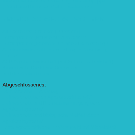
Interaktive Rennmaus-Lesung mit Handpuppe
„Die kleine Rennmaus“ als Theaterstück
BEREICH AGROFORST-SYSTEME
Alle Agroforst-Projekte (Übersicht)
Förderprojekt „Bäume auf den Acker“
Förderprojekt „Edelholz für eine zukunftsfähige
Agroforstwirtschaft: Entwicklung, Erforschung,
Pflege”
APP Agroforstwirtschaft (mit Schüler-Arbeitsheft)
Kinderbuch „Die kleine Rennmaus
und die Zauberbäume“
Abgeschlossenes:
Bundesweiter Heckentag
„Klimaschutz durch Agroforstwirtschaft“
„Klimaschutz und Biomasse­erzeugung durch
Agroforstsysteme“
„Klimaschutz und biologische Vielfalt durch
Agroforstsysteme“
Erste Agroforstfläche im Odenwald bei Michelstadt