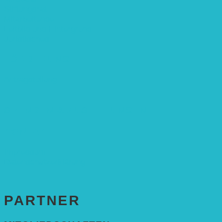
Stiftungsrat
Mitarbeitende
Leitbild und Hintergrund
Juristisches
FÖRDERUNG
Antragstellung
SPENDEN & ZUSTIFTUNGEN
KONTAKT
Impressum
Datenschutzerklärung
PARTNER