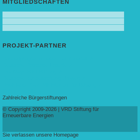
MITGLIEDSCHAFTEN
PROJEKT-PARTNER
Bundesprogramm leben.natur.vielfalt ➚
Deutsche Postcode Lotterie ➚
Eva Mayr-Stihl Stiftung ➚
Deutsche Bundesstiftung Umwelt ➚
Rheinland-Pfalz, Ministerium für Bildung ➚
Stiftung Veolia ➚
Zahlreiche Bürgerstiftungen
© Copyright 2009-2026 | VRD Stiftung für
Erneuerbare Energien
Sie verlassen unsere Homepage