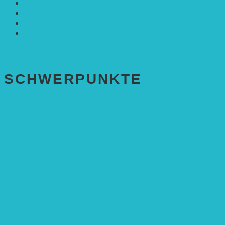
Solarenergie
Sonstiges
Umwelt
VRD Stiftung
Alle Meldungen
SCHWER­PUNKTE
BEREICH BILDUNG
Alle Bildungs-Projekte (Übersicht)
Weiterführende Schule („Zukunft gestalten“)
Grundschule („Sonne ist Leben“)
Kita (Fortbildungskonzept)
Umweltfreundliche Mobilität
APP Agroforstwirtschaft (mit Schüler-Arbeitsheft)
Kinderbuch „Die kleine Rennmaus
und ihr Zauberhaus“
Kinderbuch „Die kleine Rennmaus
und die Zauberbäume“