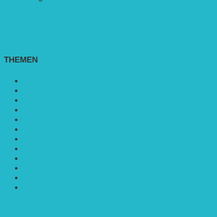
THEMEN
Agroforst
Bildung
Entwicklungs­zusammenarbeit
Erneuerbare Energie
Mobilität
Nachhaltigkeit
Politik & Gesellschaft
Rennmaus
Solarenergie
Sonstiges
Umwelt
VRD Stiftung
Alle Meldungen