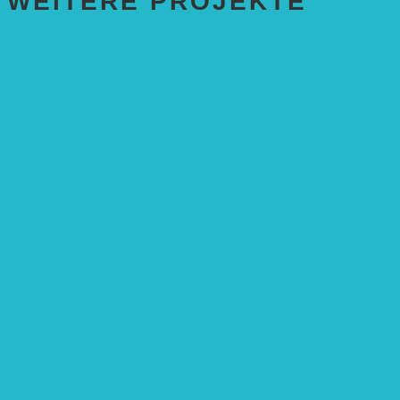
WEITERE PROJEKTE
ENTWICKLUNGS­ZUSAMMENARBEIT
Solaranlage in Kampala, Uganda
Solarbrunnen für Grundschule, Sierra Leone
Solarenergie für Bildung, Uganda
SolGhana – Connecting Schools
Solares Wasserpumpensystem
Solare Medizinstationen
Solare Feldbewässerung
EINZELPROJEKTE
Öffentlichkeitsarbeit
Meeresschildkrötenschutz
Solarzelle mit Tracker
Studentisches Energieforum
Energiedetektive
Weißrussland
Erfolgscontracting
Denkmalschutz