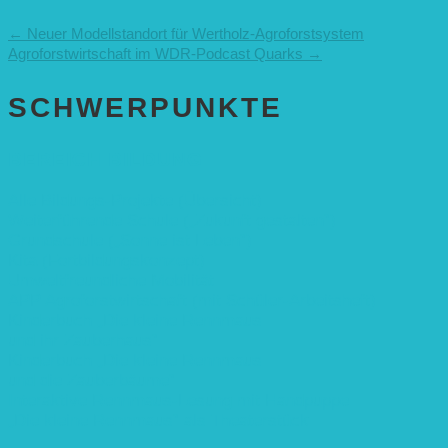
←
Neuer Modellstandort für Wertholz-Agroforstsystem
Agroforstwirtschaft im WDR-Podcast Quarks
→
SCHWER­PUNKTE
BEREICH BILDUNG
Alle Bildungs-Projekte (Übersicht)
Weiterführende Schule („Zukunft gestalten“)
Grundschule („Sonne ist Leben“)
Kita (Fortbildungskonzept)
Umweltfreundliche Mobilität
APP Agroforstwirtschaft (mit Schüler-Arbeitsheft)
Kinderbuch „Die kleine Rennmaus
und ihr Zauberhaus“
Kinderbuch „Die kleine Rennmaus
und die Zauberbäume“
Interaktive Rennmaus-Lesung mit Handpuppe
„Die kleine Rennmaus“ als Theaterstück