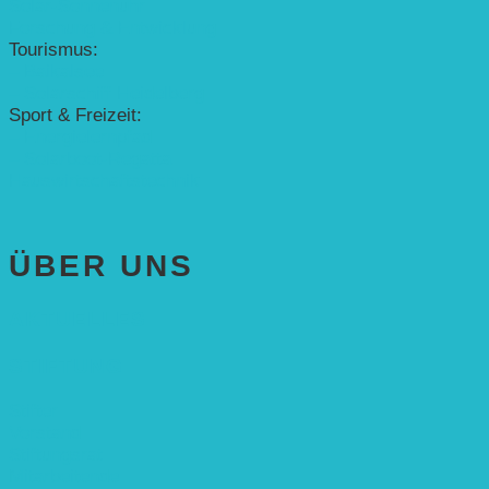
Solar-Sonnenuhr
Forschung & Entwicklung
Tourismus:
– Baikalsee
– Solarschiff Heidelberg
Sport & Freizeit:
– Energielernpfad
– Solarboot-Regatta
Hauswirtschaftstechnik
ÜBER UNS
AKTUELLES
STIFTUNG
Stifter
Vorstand
Stiftungsrat
Mitarbeitende