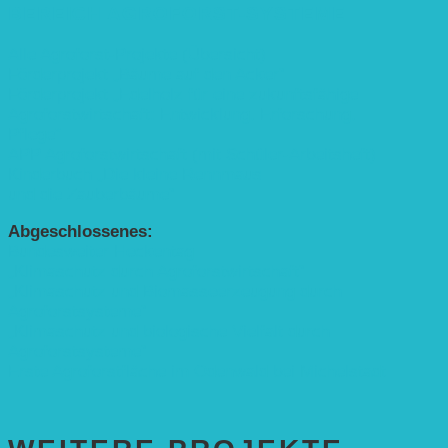
BEREICH AGROFORST-SYSTEME
Alle Agroforst-Projekte (Übersicht)
Förderprojekt „Bäume auf den Acker“
Förderprojekt „Edelholz für eine zukunftsfähige
Agroforstwirtschaft: Entwicklung, Erforschung,
Pflege”
APP Agroforstwirtschaft (mit Schüler-Arbeitsheft)
Kinderbuch „Die kleine Rennmaus
und die Zauberbäume“
Abgeschlossenes:
Bundesweiter Heckentag
„Klimaschutz durch Agroforstwirtschaft“
„Klimaschutz und Biomasse­erzeugung durch
Agroforstsysteme“
„Klimaschutz und biologische Vielfalt durch
Agroforstsysteme“
Erste Agroforstfläche im Odenwald bei Michelstadt