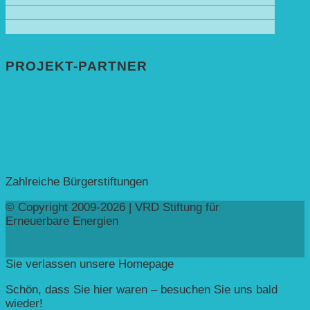
PROJEKT-PARTNER
Bundesprogramm leben.natur.vielfalt ➚
Deutsche Postcode Lotterie ➚
Eva Mayr-Stihl Stiftung ➚
Deutsche Bundesstiftung Umwelt ➚
Rheinland-Pfalz, Ministerium für Bildung ➚
Stiftung Veolia ➚
Zahlreiche Bürgerstiftungen
© Copyright 2009-2026 | VRD Stiftung für
Erneuerbare Energien
Sie verlassen unsere Homepage
Schön, dass Sie hier waren – besuchen Sie uns bald
wieder!