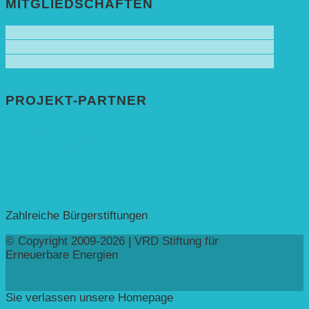
MITGLIEDSCHAFTEN
PROJEKT-PARTNER
Bundesprogramm leben.natur.vielfalt ➚
Deutsche Postcode Lotterie ➚
Eva Mayr-Stihl Stiftung ➚
Deutsche Bundesstiftung Umwelt ➚
Rheinland-Pfalz, Ministerium für Bildung ➚
Stiftung Veolia ➚
Zahlreiche Bürgerstiftungen
© Copyright 2009-2026 | VRD Stiftung für
Erneuerbare Energien
Sie verlassen unsere Homepage