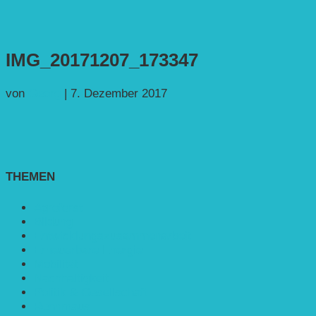
IMG_20171207_173347
von
Georg
|
7. Dezember 2017
THEMEN
Agroforst
Bildung
Entwicklungs­zusammenarbeit
Erneuerbare Energie
Mobilität
Nachhaltigkeit
Politik & Gesellschaft
Rennmaus