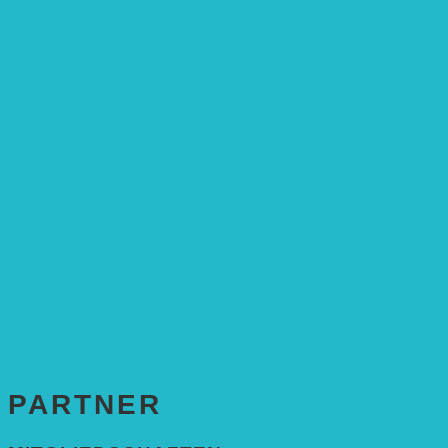
Stiftungsrat
Mitarbeitende
Leitbild und Hintergrund
Juristisches
FÖRDERUNG
Antragstellung
SPENDEN & ZUSTIFTUNGEN
KONTAKT
Impressum
Datenschutzerklärung
PARTNER