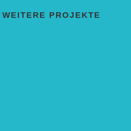
WEITERE PROJEKTE
ENTWICKLUNGS­ZUSAMMENARBEIT
Solaranlage in Kampala, Uganda
Solarbrunnen für Grundschule, Sierra Leone
Solarenergie für Bildung, Uganda
SolGhana – Connecting Schools
Solares Wasserpumpensystem
Solare Medizinstationen
Solare Feldbewässerung
EINZELPROJEKTE
Öffentlichkeitsarbeit
Meeresschildkrötenschutz
Solarzelle mit Tracker
Studentisches Energieforum
Energiedetektive
Weißrussland