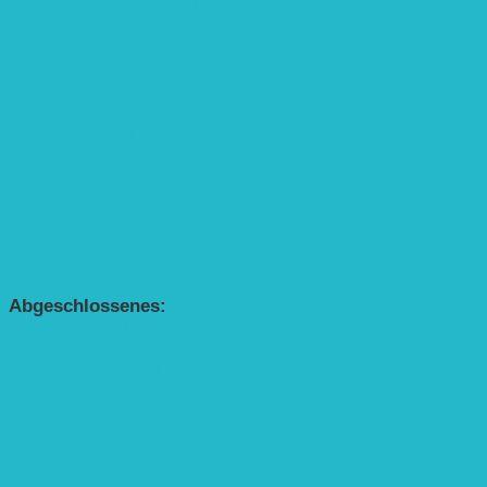
Interaktive Rennmaus-Lesung mit Handpuppe
„Die kleine Rennmaus“ als Theaterstück
BEREICH AGROFORST-SYSTEME
Alle Agroforst-Projekte (Übersicht)
Förderprojekt „Bäume auf den Acker“
Förderprojekt „Edelholz für eine zukunftsfähige
Agroforstwirtschaft: Entwicklung, Erforschung,
Pflege”
APP Agroforstwirtschaft (mit Schüler-Arbeitsheft)
Kinderbuch „Die kleine Rennmaus
und die Zauberbäume“
Abgeschlossenes:
Bundesweiter Heckentag
„Klimaschutz durch Agroforstwirtschaft“
„Klimaschutz und Biomasse­erzeugung durch
Agroforstsysteme“
„Klimaschutz und biologische Vielfalt durch
Agroforstsysteme“
Erste Agroforstfläche im Odenwald bei Michelstadt