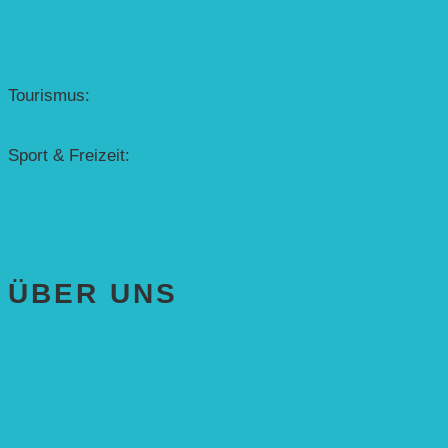
Erfolgscontracting
Denkmalschutz
Solar-Sonnenuhr
Forschung & Entwicklung
Tourismus:
– Baikalsee
– Solarschiff Heidelberg
Sport & Freizeit:
– Energielernpfad
– Solarboot-Regatta
Hauswirtschaftstechnik
ÜBER UNS
AKTUELLES
STIFTUNG
Stifter
Vorstand