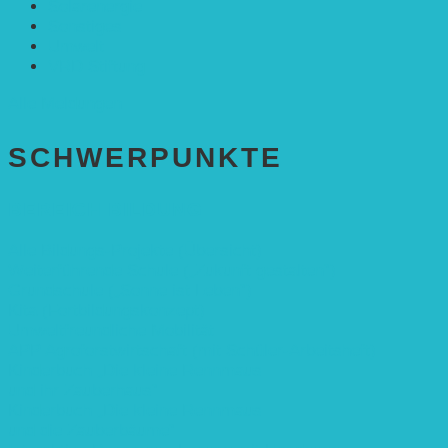
Solarenergie
Sonstiges
Umwelt
VRD Stiftung
Alle Meldungen
SCHWER­PUNKTE
BEREICH BILDUNG
Alle Bildungs-Projekte (Übersicht)
Weiterführende Schule („Zukunft gestalten“)
Grundschule („Sonne ist Leben“)
Kita (Fortbildungskonzept)
Umweltfreundliche Mobilität
APP Agroforstwirtschaft (mit Schüler-Arbeitsheft)
Kinderbuch „Die kleine Rennmaus
und ihr Zauberhaus“
Kinderbuch „Die kleine Rennmaus
und die Zauberbäume“