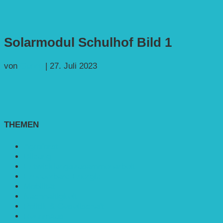
Solarmodul Schulhof Bild 1
von
Georg
|
27. Juli 2023
THEMEN
Agroforst
Bildung
Entwicklungs­zusammenarbeit
Erneuerbare Energie
Mobilität
Nachhaltigkeit
Politik & Gesellschaft
Rennmaus