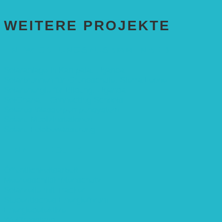
WEITERE PROJEKTE
ENTWICKLUNGS­ZUSAMMENARBEIT
Solaranlage in Kampala, Uganda
Solarbrunnen für Grundschule, Sierra Leone
Solarenergie für Bildung, Uganda
SolGhana – Connecting Schools
Solares Wasserpumpensystem
Solare Medizinstationen
Solare Feldbewässerung
EINZELPROJEKTE
Öffentlichkeitsarbeit
Meeresschildkrötenschutz
Solarzelle mit Tracker
Studentisches Energieforum
Energiedetektive
Weißrussland