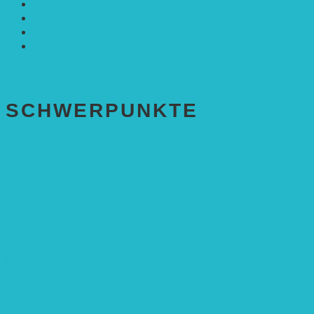
Solarenergie
Sonstiges
Umwelt
VRD Stiftung
Alle Meldungen
SCHWER­PUNKTE
BEREICH BILDUNG
Alle Bildungs-Projekte (Übersicht)
Weiterführende Schule („Zukunft gestalten“)
Grundschule („Sonne ist Leben“)
Kita (Fortbildungskonzept)
Umweltfreundliche Mobilität
APP Agroforstwirtschaft (mit Schüler-Arbeitsheft)
Kinderbuch „Die kleine Rennmaus
und ihr Zauberhaus“
Kinderbuch „Die kleine Rennmaus
und die Zauberbäume“