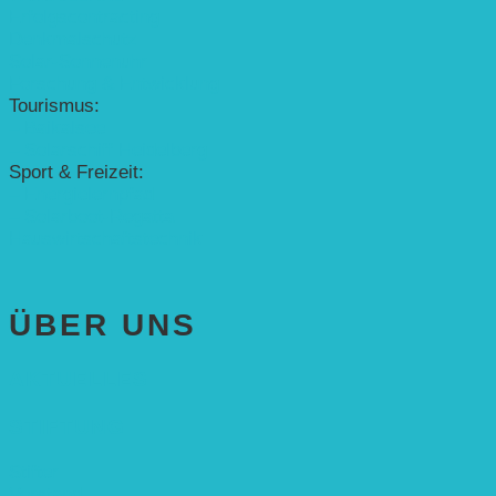
Erfolgscontracting
Denkmalschutz
Solar-Sonnenuhr
Forschung & Entwicklung
Tourismus:
– Baikalsee
– Solarschiff Heidelberg
Sport & Freizeit:
– Energielernpfad
– Solarboot-Regatta
Hauswirtschaftstechnik
ÜBER UNS
AKTUELLES
STIFTUNG
Stifter
Vorstand