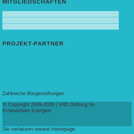
MITGLIEDSCHAFTEN
PROJEKT-PARTNER
Bundesprogramm leben.natur.vielfalt ➚
Deutsche Postcode Lotterie ➚
Eva Mayr-Stihl Stiftung ➚
Deutsche Bundesstiftung Umwelt ➚
Rheinland-Pfalz, Ministerium für Bildung ➚
Stiftung Veolia ➚
Zahlreiche Bürgerstiftungen
© Copyright 2009-2026 | VRD Stiftung für
Erneuerbare Energien
Sie verlassen unsere Homepage