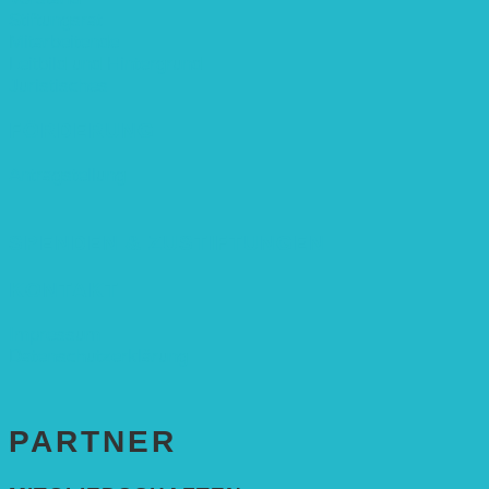
Stiftungsrat
Mitarbeitende
Leitbild und Hintergrund
Juristisches
FÖRDERUNG
Antragstellung
SPENDEN & ZUSTIFTUNGEN
KONTAKT
Impressum
Datenschutzerklärung
PARTNER