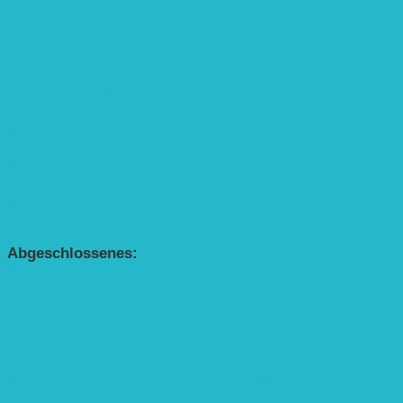
Interaktive Rennmaus-Lesung mit Handpuppe
„Die kleine Rennmaus“ als Theaterstück
BEREICH AGROFORST-SYSTEME
Alle Agroforst-Projekte (Übersicht)
Förderprojekt „Bäume auf den Acker“
Förderprojekt „Edelholz für eine zukunftsfähige
Agroforstwirtschaft: Entwicklung, Erforschung,
Pflege”
APP Agroforstwirtschaft (mit Schüler-Arbeitsheft)
Kinderbuch „Die kleine Rennmaus
und die Zauberbäume“
Abgeschlossenes:
Bundesweiter Heckentag
„Klimaschutz durch Agroforstwirtschaft“
„Klimaschutz und Biomasse­erzeugung durch
Agroforstsysteme“
„Klimaschutz und biologische Vielfalt durch
Agroforstsysteme“
Erste Agroforstfläche im Odenwald bei Michelstadt