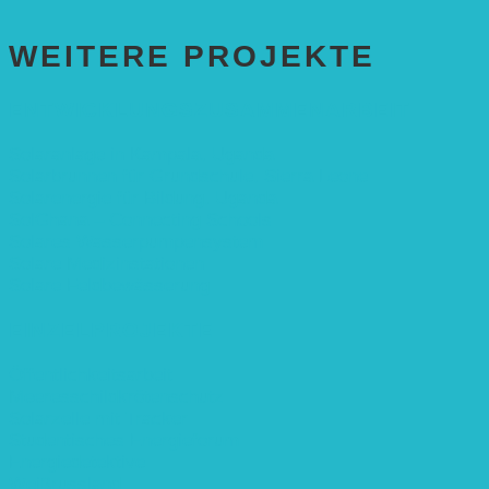
WEITERE PROJEKTE
ENTWICKLUNGS­ZUSAMMENARBEIT
Solaranlage in Kampala, Uganda
Solarbrunnen für Grundschule, Sierra Leone
Solarenergie für Bildung, Uganda
SolGhana – Connecting Schools
Solares Wasserpumpensystem
Solare Medizinstationen
Solare Feldbewässerung
EINZELPROJEKTE
Öffentlichkeitsarbeit
Meeresschildkrötenschutz
Solarzelle mit Tracker
Studentisches Energieforum
Energiedetektive
Weißrussland