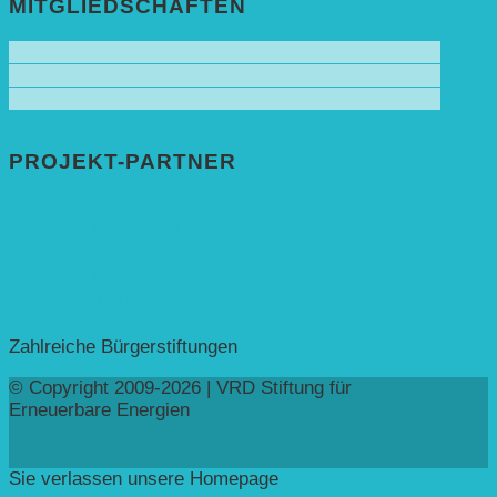
MITGLIEDSCHAFTEN
PROJEKT-PARTNER
Bundesprogramm leben.natur.vielfalt ➚
Deutsche Postcode Lotterie ➚
Eva Mayr-Stihl Stiftung ➚
Deutsche Bundesstiftung Umwelt ➚
Rheinland-Pfalz, Ministerium für Bildung ➚
Stiftung Veolia ➚
Zahlreiche Bürgerstiftungen
© Copyright 2009-2026 | VRD Stiftung für
Erneuerbare Energien
Sie verlassen unsere Homepage