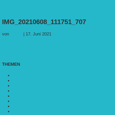
IMG_20210608_111751_707
von
Georg
|
17. Juni 2021
THEMEN
Agroforst
Bildung
Entwicklungs­zusammenarbeit
Erneuerbare Energie
Mobilität
Nachhaltigkeit
Politik & Gesellschaft
Rennmaus