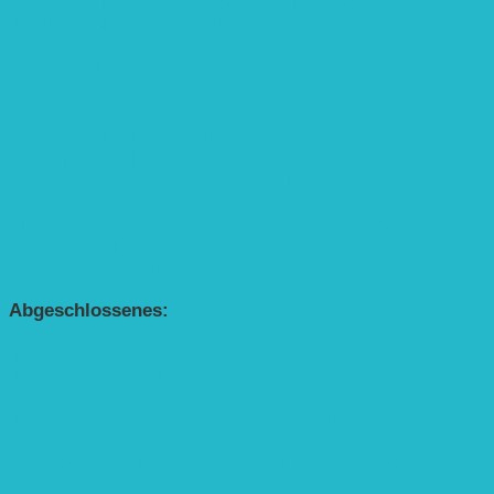
Interaktive Rennmaus-Lesung mit Handpuppe
„Die kleine Rennmaus“ als Theaterstück
BEREICH AGROFORST-SYSTEME
Alle Agroforst-Projekte (Übersicht)
Förderprojekt „Bäume auf den Acker“
Förderprojekt „Edelholz für eine zukunftsfähige
Agroforstwirtschaft: Entwicklung, Erforschung,
Pflege”
APP Agroforstwirtschaft (mit Schüler-Arbeitsheft)
Kinderbuch „Die kleine Rennmaus
und die Zauberbäume“
Abgeschlossenes:
Bundesweiter Heckentag
„Klimaschutz durch Agroforstwirtschaft“
„Klimaschutz und Biomasse­erzeugung durch
Agroforstsysteme“
„Klimaschutz und biologische Vielfalt durch
Agroforstsysteme“
Erste Agroforstfläche im Odenwald bei Michelstadt