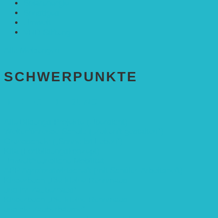
Solarenergie
Sonstiges
Umwelt
VRD Stiftung
Alle Meldungen
SCHWER­PUNKTE
BEREICH BILDUNG
Alle Bildungs-Projekte (Übersicht)
Weiterführende Schule („Zukunft gestalten“)
Grundschule („Sonne ist Leben“)
Kita (Fortbildungskonzept)
Umweltfreundliche Mobilität
APP Agroforstwirtschaft (mit Schüler-Arbeitsheft)
Kinderbuch „Die kleine Rennmaus
und ihr Zauberhaus“
Kinderbuch „Die kleine Rennmaus
und die Zauberbäume“