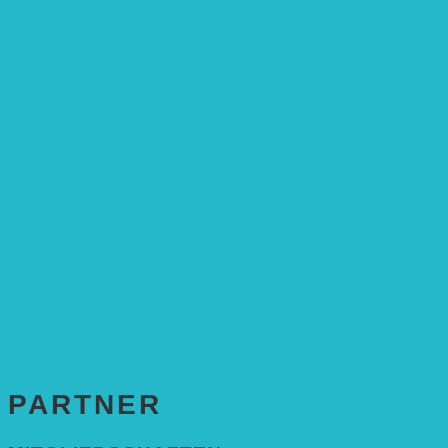
Stiftungsrat
Mitarbeitende
Leitbild und Hintergrund
Juristisches
FÖRDERUNG
Antragstellung
SPENDEN & ZUSTIFTUNGEN
KONTAKT
Impressum
Datenschutzerklärung
PARTNER