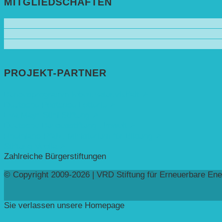
MITGLIEDSCHAFTEN
PROJEKT-PARTNER
Bundesprogramm leben.natur.vielfalt ➚
Deutsche Postcode Lotterie ➚
Eva Mayr-Stihl Stiftung ➚
Deutsche Bundesstiftung Umwelt ➚
Rheinland-Pfalz, Ministerium für Bildung ➚
Stiftung Veolia ➚
Zahlreiche Bürgerstiftungen
© Copyright 2009-2026 | VRD Stiftung für Erneuerbare Ene
Sie verlassen unsere Homepage