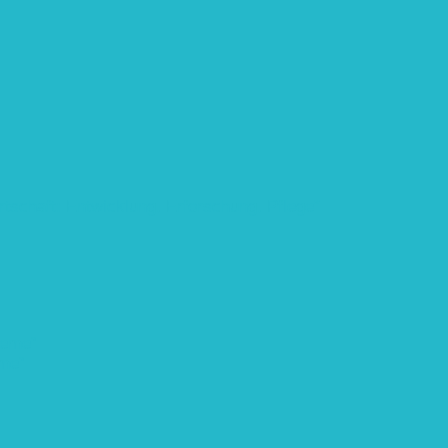
rtschaft: Entwicklung, Erforschung, Pflege”
teme“
eme“