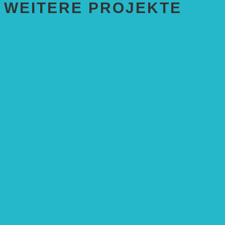
WEITERE PROJEKTE
ENTWICKLUNGS­ZUSAMMENARBEIT
Solaranlage in Kampala, Uganda
Solarbrunnen für Grundschule, Sierra Leone
Solarenergie für Bildung, Uganda
SolGhana – Connecting Schools
Solares Wasserpumpensystem
Solare Medizinstationen
Solare Feldbewässerung
EINZELPROJEKTE
Öffentlichkeitsarbeit
Meeresschildkrötenschutz
Solarzelle mit Tracker
Studentisches Energieforum
Energiedetektive
Weißrussland
Erfolgscontracting