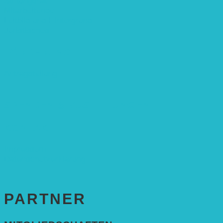
Stiftungsrat
Mitarbeitende
Leitbild und Hintergrund
Juristisches
FÖRDERUNG
Antragstellung
SPENDEN & ZUSTIFTUNGEN
KONTAKT
Impressum
Datenschutzerklärung
PARTNER