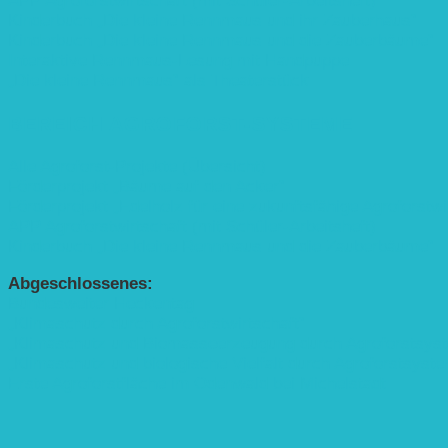
APP Agroforstwirtschaft (mit Schüler-Arbeitsheft)
Kinderbuch „Die kleine Rennmaus und ihr Zauberhaus“
Kinderbuch „Die kleine Rennmaus und die Zauberbäume“
Interaktive Rennmaus-Lesung mit Handpuppe
„Die kleine Rennmaus“ als Theaterstück
BEREICH AGROFORST-SYSTEME
Alle Agroforst-Projekte (Übersicht)
Förderprojekt „Bäume auf den Acker“
Förderprojekt „Edelholz für eine zukunftsfähige Agroforstwi
APP Agroforstwirtschaft (mit Schüler-Arbeitsheft)
Kinderbuch „Die kleine Rennmaus und die Zauberbäume“
Abgeschlossenes:
Bundesweiter Heckentag
„Klimaschutz durch Agroforstwirtschaft“
„Klimaschutz und Biomasse­erzeugung durch Agroforstsys
„Klimaschutz und biologische Vielfalt durch Agroforstsyst
Erste Agroforstfläche im Odenwald bei Michelstadt