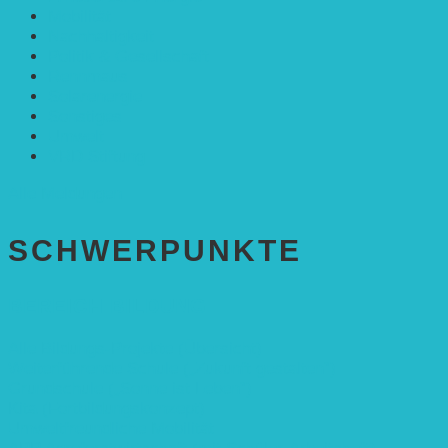
Mobilität
Nachhaltigkeit
Politik & Gesellschaft
Rennmaus
Solarenergie
Sonstiges
Umwelt
VRD Stiftung
Alle Meldungen
SCHWER­PUNKTE
BEREICH BILDUNG
Alle Bildungs-Projekte (Übersicht)
Weiterführende Schule („Zukunft gestalten“)
Grundschule („Sonne ist Leben“)
Kita (Fortbildungskonzept)
Umweltfreundliche Mobilität