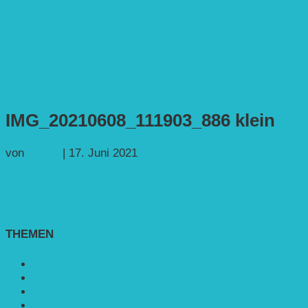
IMG_20210608_111903_886 klein
von
Georg
|
17. Juni 2021
THEMEN
Agroforst
Bildung
Entwicklungs­zusammenarbeit
Erneuerbare Energie