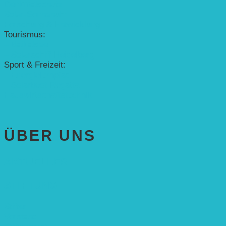
Denkmalschutz
Solar-Sonnenuhr
Forschung & Entwicklung
Tourismus:
– Baikalsee
– Solarschiff Heidelberg
Sport & Freizeit:
– Energielernpfad
– Solarboot-Regatta
Hauswirtschaftstechnik
ÜBER UNS
AKTUELLES
STIFTUNG
Stifter
Vorstand