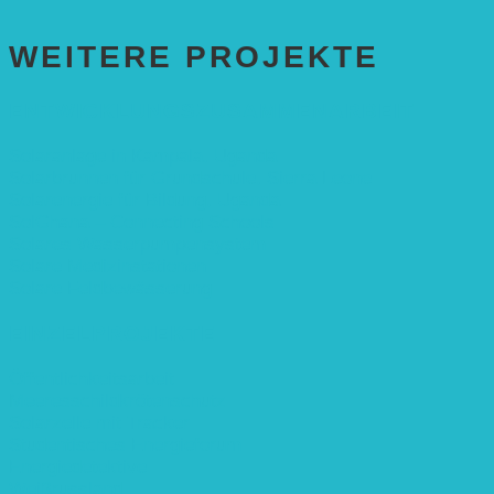
WEITERE PROJEKTE
ENTWICKLUNGS­ZUSAMMENARBEIT
Solaranlage in Kampala, Uganda
Solarbrunnen für Grundschule, Sierra Leone
Solarenergie für Bildung, Uganda
SolGhana – Connecting Schools
Solares Wasserpumpensystem
Solare Medizinstationen
Solare Feldbewässerung
EINZELPROJEKTE
Öffentlichkeitsarbeit
Meeresschildkrötenschutz
Solarzelle mit Tracker
Studentisches Energieforum
Energiedetektive
Weißrussland