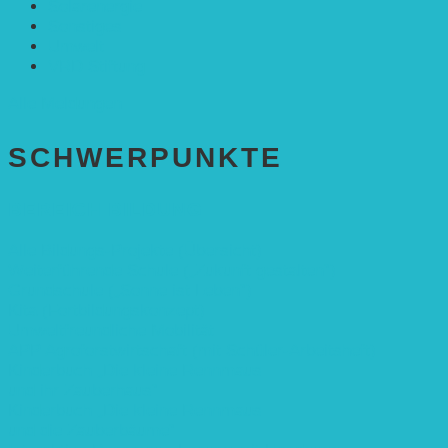
Solarenergie
Sonstiges
Umwelt
VRD Stiftung
Alle Meldungen
SCHWER­PUNKTE
BEREICH BILDUNG
Alle Bildungs-Projekte (Übersicht)
Weiterführende Schule („Zukunft gestalten“)
Grundschule („Sonne ist Leben“)
Kita (Fortbildungskonzept)
Umweltfreundliche Mobilität
APP Agroforstwirtschaft (mit Schüler-Arbeitsheft)
Kinderbuch „Die kleine Rennmaus
und ihr Zauberhaus“
Kinderbuch „Die kleine Rennmaus
und die Zauberbäume“