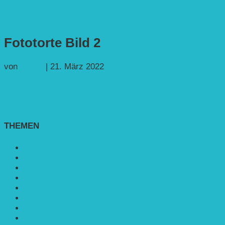
Fototorte Bild 2
von
Georg
|
21. März 2022
THEMEN
Agroforst
Bildung
Entwicklungs­zusammenarbeit
Erneuerbare Energie
Mobilität
Nachhaltigkeit
Politik & Gesellschaft
Rennmaus