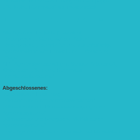
Interaktive Rennmaus-Lesung mit Handpuppe
„Die kleine Rennmaus“ als Theaterstück
BEREICH AGROFORST-SYSTEME
Alle Agroforst-Projekte (Übersicht)
Förderprojekt „Bäume auf den Acker“
Förderprojekt „Edelholz für eine zukunftsfähige
Agroforstwirtschaft: Entwicklung, Erforschung,
Pflege”
APP Agroforstwirtschaft (mit Schüler-Arbeitsheft)
Kinderbuch „Die kleine Rennmaus
und die Zauberbäume“
Abgeschlossenes:
Bundesweiter Heckentag
„Klimaschutz durch Agroforstwirtschaft“
„Klimaschutz und Biomasse­erzeugung durch
Agroforstsysteme“
„Klimaschutz und biologische Vielfalt durch
Agroforstsysteme“
Erste Agroforstfläche im Odenwald bei Michelstadt