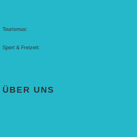
Erfolgscontracting
Denkmalschutz
Solar-Sonnenuhr
Forschung & Entwicklung
Tourismus:
– Baikalsee
– Solarschiff Heidelberg
Sport & Freizeit:
– Energielernpfad
– Solarboot-Regatta
Hauswirtschaftstechnik
ÜBER UNS
AKTUELLES
STIFTUNG
Stifter
Vorstand