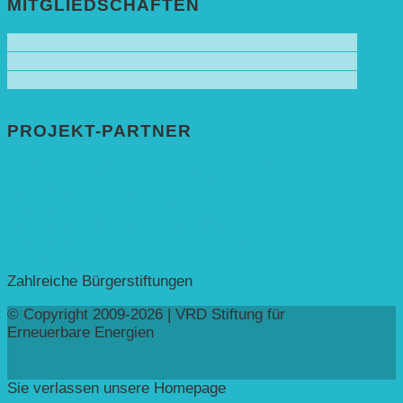
MITGLIEDSCHAFTEN
PROJEKT-PARTNER
Bundesprogramm leben.natur.vielfalt ➚
Deutsche Postcode Lotterie ➚
Eva Mayr-Stihl Stiftung ➚
Deutsche Bundesstiftung Umwelt ➚
Rheinland-Pfalz, Ministerium für Bildung ➚
Stiftung Veolia ➚
Zahlreiche Bürgerstiftungen
© Copyright 2009-2026 | VRD Stiftung für
Erneuerbare Energien
Sie verlassen unsere Homepage