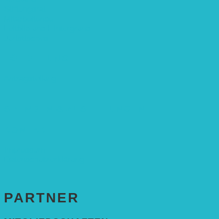
Stiftungsrat
Mitarbeitende
Leitbild und Hintergrund
Juristisches
FÖRDERUNG
Antragstellung
SPENDEN & ZUSTIFTUNGEN
KONTAKT
Impressum
Datenschutzerklärung
PARTNER