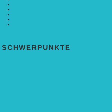
Rennmaus
Solarenergie
Sonstiges
Umwelt
VRD Stiftung
Alle Meldungen
SCHWER­PUNKTE
BEREICH BILDUNG
Alle Bildungs-Projekte (Übersicht)
Weiterführende Schule („Zukunft gestalten“)
Grundschule („Sonne ist Leben“)
Kita (Fortbildungskonzept)
Umweltfreundliche Mobilität
APP Agroforstwirtschaft (mit Schüler-Arbeitsheft)
Kinderbuch „Die kleine Rennmaus
und ihr Zauberhaus“
Kinderbuch „Die kleine Rennmaus