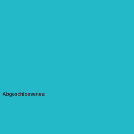
und die Zauberbäume“
Interaktive Rennmaus-Lesung mit Handpuppe
„Die kleine Rennmaus“ als Theaterstück
BEREICH AGROFORST-SYSTEME
Alle Agroforst-Projekte (Übersicht)
Förderprojekt „Bäume auf den Acker“
Förderprojekt „Edelholz für eine zukunftsfähige
Agroforstwirtschaft: Entwicklung, Erforschung,
Pflege”
APP Agroforstwirtschaft (mit Schüler-Arbeitsheft)
Kinderbuch „Die kleine Rennmaus
und die Zauberbäume“
Abgeschlossenes:
Bundesweiter Heckentag
„Klimaschutz durch Agroforstwirtschaft“
„Klimaschutz und Biomasse­erzeugung durch
Agroforstsysteme“
„Klimaschutz und biologische Vielfalt durch
Agroforstsysteme“