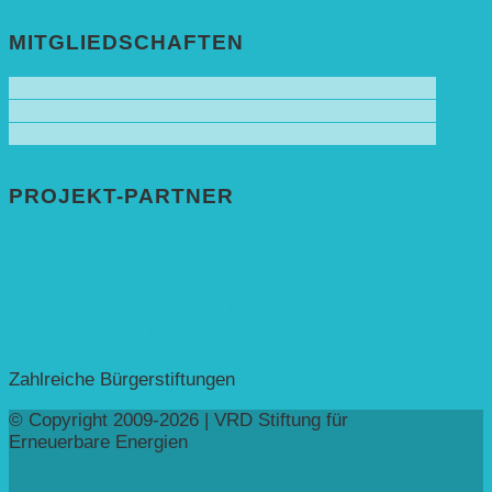
MITGLIEDSCHAFTEN
PROJEKT-PARTNER
Bundesprogramm leben.natur.vielfalt ➚
Deutsche Postcode Lotterie ➚
Eva Mayr-Stihl Stiftung ➚
Deutsche Bundesstiftung Umwelt ➚
Rheinland-Pfalz, Ministerium für Bildung ➚
Stiftung Veolia ➚
Zahlreiche Bürgerstiftungen
© Copyright 2009-2026 | VRD Stiftung für
Erneuerbare Energien