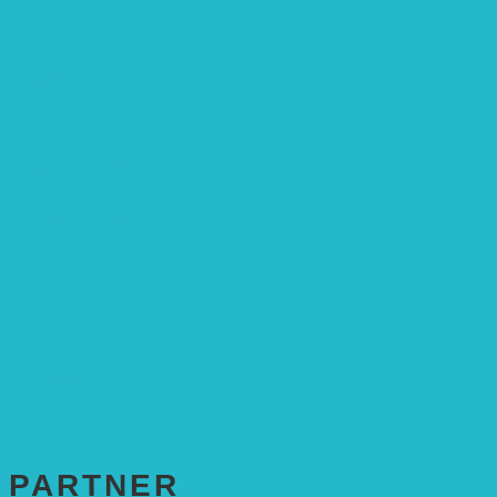
Stifter
Vorstand
Stiftungsrat
Mitarbeitende
Leitbild und Hintergrund
Juristisches
FÖRDERUNG
Antragstellung
SPENDEN & ZUSTIFTUNGEN
KONTAKT
Impressum
Datenschutzerklärung
PARTNER