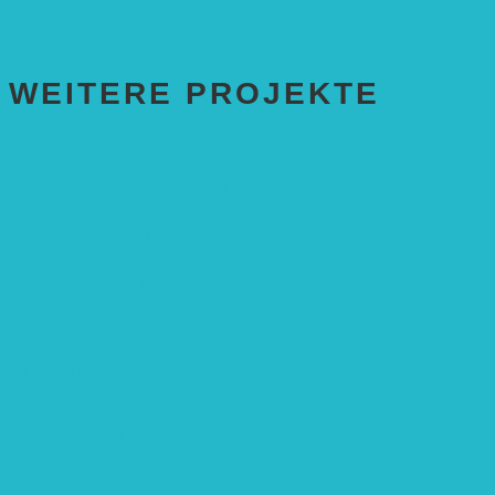
Erste Agroforstfläche im Odenwald bei Michelstadt
WEITERE PROJEKTE
ENTWICKLUNGS­ZUSAMMENARBEIT
Solaranlage in Kampala, Uganda
Solarbrunnen für Grundschule, Sierra Leone
Solarenergie für Bildung, Uganda
SolGhana – Connecting Schools
Solares Wasserpumpensystem
Solare Medizinstationen
Solare Feldbewässerung
EINZELPROJEKTE
Öffentlichkeitsarbeit
Meeresschildkrötenschutz
Solarzelle mit Tracker
Studentisches Energieforum