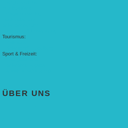
Energiedetektive
Weißrussland
Erfolgscontracting
Denkmalschutz
Solar-Sonnenuhr
Forschung & Entwicklung
Tourismus:
– Baikalsee
– Solarschiff Heidelberg
Sport & Freizeit:
– Energielernpfad
– Solarboot-Regatta
Hauswirtschaftstechnik
ÜBER UNS
AKTUELLES
STIFTUNG