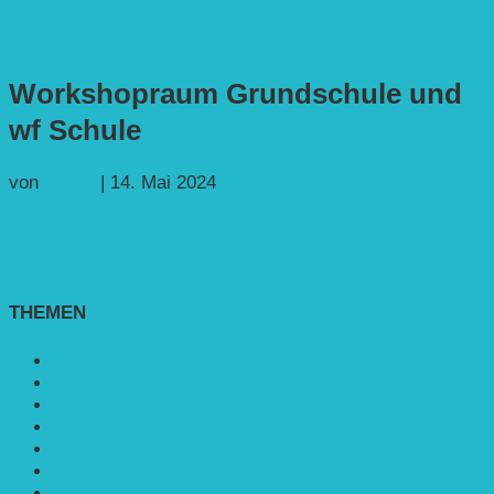
Workshopraum Grundschule und
wf Schule
von
Georg
|
14. Mai 2024
THEMEN
Agroforst
Bildung
Entwicklungs­zusammenarbeit
Erneuerbare Energie
Mobilität
Nachhaltigkeit
Politik & Gesellschaft