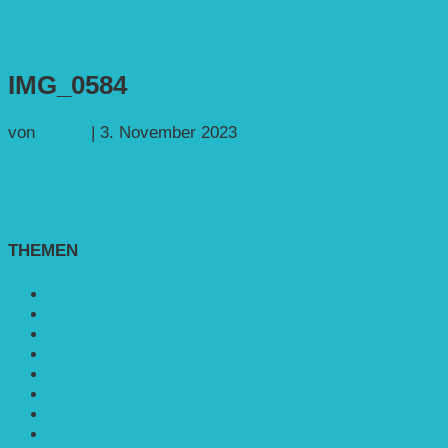
IMG_0584
von
Georg
|
3. November 2023
THEMEN
Agroforst
Bildung
Entwicklungs­zusammenarbeit
Erneuerbare Energie
Mobilität
Nachhaltigkeit
Politik & Gesellschaft
Rennmaus