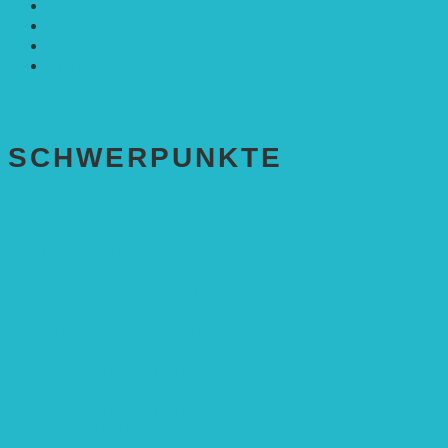
Solarenergie
Sonstiges
Umwelt
VRD Stiftung
Alle Meldungen
SCHWER­PUNKTE
BEREICH BILDUNG
Alle Bildungs-Projekte (Übersicht)
Weiterführende Schule („Zukunft gestalten“)
Grundschule („Sonne ist Leben“)
Kita (Fortbildungskonzept)
Umweltfreundliche Mobilität
APP Agroforstwirtschaft (mit Schüler-Arbeitsheft)
Kinderbuch „Die kleine Rennmaus
und ihr Zauberhaus“
Kinderbuch „Die kleine Rennmaus
und die Zauberbäume“