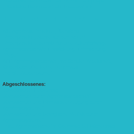
Interaktive Rennmaus-Lesung mit Handpuppe
„Die kleine Rennmaus“ als Theaterstück
BEREICH AGROFORST-SYSTEME
Alle Agroforst-Projekte (Übersicht)
Förderprojekt „Bäume auf den Acker“
Förderprojekt „Edelholz für eine zukunftsfähige
Agroforstwirtschaft: Entwicklung, Erforschung,
Pflege”
APP Agroforstwirtschaft (mit Schüler-Arbeitsheft)
Kinderbuch „Die kleine Rennmaus
und die Zauberbäume“
Abgeschlossenes:
Bundesweiter Heckentag
„Klimaschutz durch Agroforstwirtschaft“
„Klimaschutz und Biomasse­erzeugung durch
Agroforstsysteme“
„Klimaschutz und biologische Vielfalt durch
Agroforstsysteme“
Erste Agroforstfläche im Odenwald bei Michelstadt