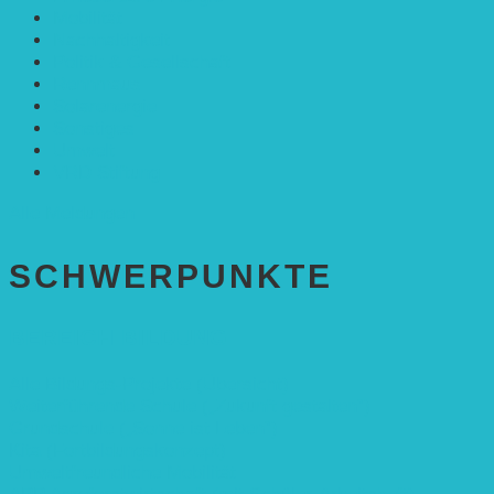
Mobilität
Nachhaltigkeit
Politik & Gesellschaft
Rennmaus
Solarenergie
Sonstiges
Umwelt
VRD Stiftung
Alle Meldungen
SCHWER­PUNKTE
BEREICH BILDUNG
Alle Bildungs-Projekte (Übersicht)
Weiterführende Schule („Zukunft gestalten“)
Grundschule („Sonne ist Leben“)
Kita (Fortbildungskonzept)
Umweltfreundliche Mobilität