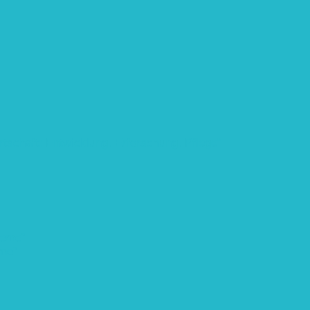
rtschaft: Entwicklung, Erforschung, Pflege”
teme“
eme“