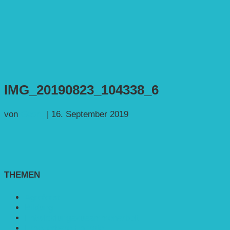
IMG_20190823_104338_6
von
Georg
|
16. September 2019
THEMEN
Agroforst
Bildung
Entwicklungs­zusammenarbeit
Erneuerbare Energie