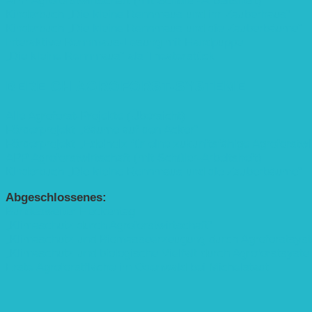
APP Agroforstwirtschaft (mit Schüler-Arbeitsheft)
Kinderbuch „Die kleine Rennmaus und ihr Zauberhaus“
Kinderbuch „Die kleine Rennmaus und die Zauberbäume“
Interaktive Rennmaus-Lesung mit Handpuppe
„Die kleine Rennmaus“ als Theaterstück
BEREICH AGROFORST-SYSTEME
Alle Agroforst-Projekte (Übersicht)
Förderprojekt „Bäume auf den Acker“
Förderprojekt „Edelholz für eine zukunftsfähige Agroforstwi
APP Agroforstwirtschaft (mit Schüler-Arbeitsheft)
Kinderbuch „Die kleine Rennmaus und die Zauberbäume“
Abgeschlossenes:
Bundesweiter Heckentag
„Klimaschutz durch Agroforstwirtschaft“
„Klimaschutz und Biomasse­erzeugung durch Agroforstsys
„Klimaschutz und biologische Vielfalt durch Agroforstsyst
Erste Agroforstfläche im Odenwald bei Michelstadt