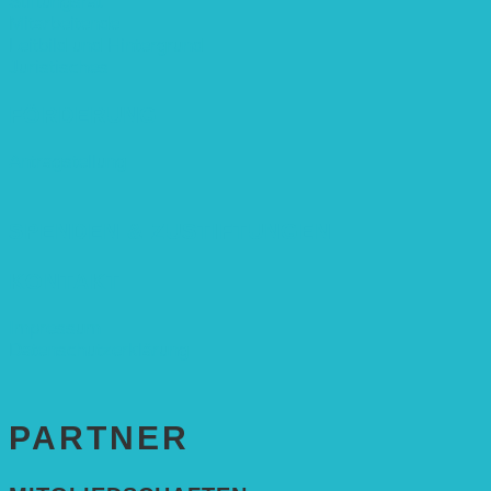
Stiftungsrat
Mitarbeitende
Leitbild und Hintergrund
Juristisches
FÖRDERUNG
Antragstellung
SPENDEN & ZUSTIFTUNGEN
KONTAKT
Impressum
Datenschutzerklärung
PARTNER