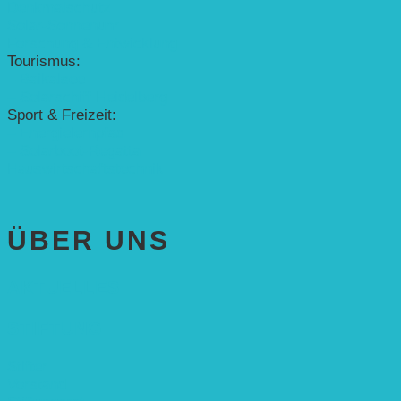
Denkmalschutz
Solar-Sonnenuhr
Forschung & Entwicklung
Tourismus:
– Baikalsee
– Solarschiff Heidelberg
Sport & Freizeit:
– Energielernpfad
– Solarboot-Regatta
Hauswirtschaftstechnik
ÜBER UNS
AKTUELLES
STIFTUNG
Stifter
Vorstand