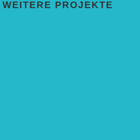
WEITERE PROJEKTE
ENTWICKLUNGS­ZUSAMMENARBEIT
Solaranlage in Kampala, Uganda
Solarbrunnen für Grundschule, Sierra Leone
Solarenergie für Bildung, Uganda
SolGhana – Connecting Schools
Solares Wasserpumpensystem
Solare Medizinstationen
Solare Feldbewässerung
EINZELPROJEKTE
Öffentlichkeitsarbeit
Meeresschildkrötenschutz
Solarzelle mit Tracker
Studentisches Energieforum
Energiedetektive
Weißrussland
Erfolgscontracting