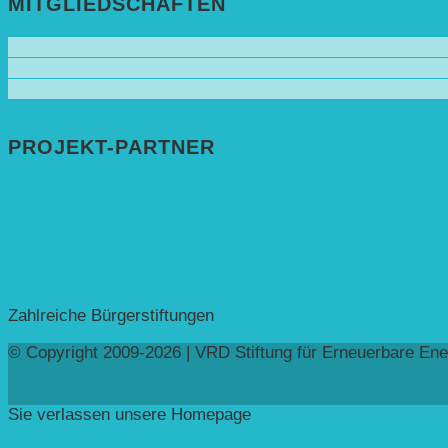
MITGLIEDSCHAFTEN
PROJEKT-PARTNER
Bundesprogramm leben.natur.vielfalt ➚
Deutsche Postcode Lotterie ➚
Eva Mayr-Stihl Stiftung ➚
Deutsche Bundesstiftung Umwelt ➚
Rheinland-Pfalz, Ministerium für Bildung ➚
Stiftung Veolia ➚
Zahlreiche Bürgerstiftungen
© Copyright 2009-2026 | VRD Stiftung für Erneuerbare Ene
Sie verlassen unsere Homepage