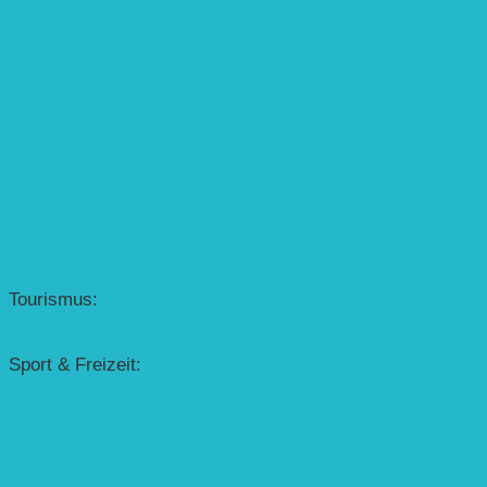
EINZELPROJEKTE
Öffentlichkeitsarbeit
Meeresschildkrötenschutz
Solarzelle mit Tracker
Studentisches Energieforum
Energiedetektive
Weißrussland
Erfolgscontracting
Denkmalschutz
Solar-Sonnenuhr
Forschung & Entwicklung
Tourismus:
– Baikalsee
– Solarschiff Heidelberg
Sport & Freizeit:
– Energielernpfad
– Solarboot-Regatta
Hauswirtschaftstechnik