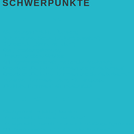
SCHWER­PUNKTE
BEREICH BILDUNG
Alle Bildungs-Projekte (Übersicht)
Weiterführende Schule („Zukunft gestalten“)
Grundschule („Sonne ist Leben“)
Kita (Fortbildungskonzept)
Umweltfreundliche Mobilität
APP Agroforstwirtschaft (mit Schüler-Arbeitsheft)
Kinderbuch „Die kleine Rennmaus und ihr Zauberhaus“
Kinderbuch „Die kleine Rennmaus und die Zauberbäume“
Interaktive Rennmaus-Lesung mit Handpuppe
„Die kleine Rennmaus“ als Theaterstück
BEREICH AGROFORST-SYSTEME
Alle Agroforst-Projekte (Übersicht)
Förderprojekt „Bäume auf den Acker“
Förderprojekt „Edelholz für eine zukunftsfähige Agroforstwi
APP Agroforstwirtschaft (mit Schüler-Arbeitsheft)