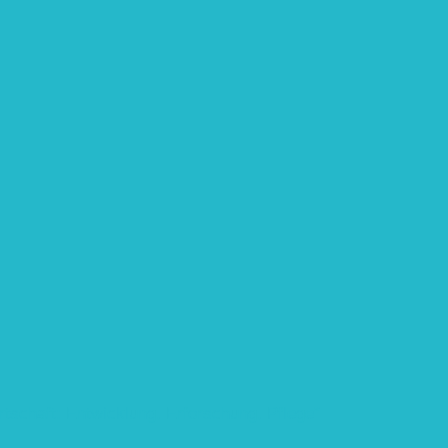
rtschaft: Entwicklung, Erforschung, Pflege”