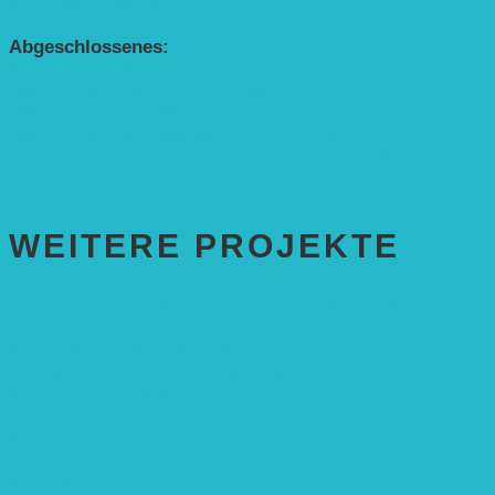
Kinderbuch „Die kleine Rennmaus und die Zauberbäume“
Abgeschlossenes:
Bundesweiter Heckentag
„Klimaschutz durch Agroforstwirtschaft“
„Klimaschutz und Biomasse­erzeugung durch Agroforstsys
„Klimaschutz und biologische Vielfalt durch Agroforstsyst
Erste Agroforstfläche im Odenwald bei Michelstadt
WEITERE PROJEKTE
ENTWICKLUNGS­ZUSAMMENARBEIT
Solaranlage in Kampala, Uganda
Solarbrunnen für Grundschule, Sierra Leone
Solarenergie für Bildung, Uganda
SolGhana – Connecting Schools
Solares Wasserpumpensystem
Solare Medizinstationen
Solare Feldbewässerung