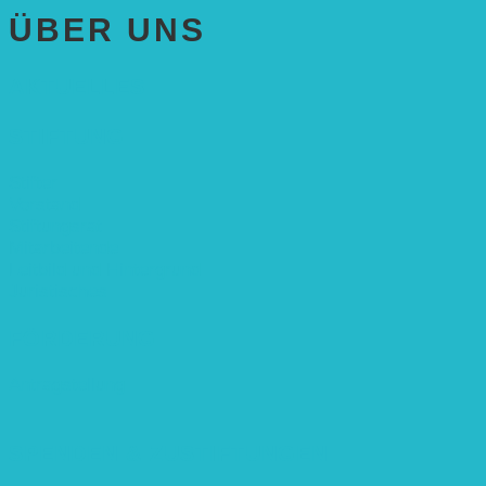
ÜBER UNS
AKTUELLES
STIFTUNG
Stifter
Vorstand
Stiftungsrat
Mitarbeitende
Leitbild und Hintergrund
Juristisches
FÖRDERUNG
Antragstellung
SPENDEN & ZUSTIFTUNGEN