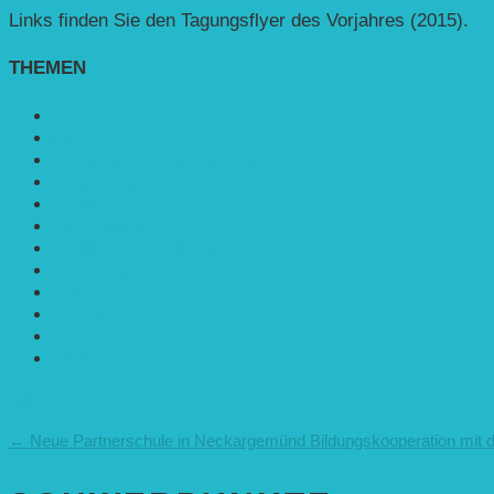
Links finden Sie den Tagungsflyer des Vorjahres (2015).
THEMEN
Agroforst
Bildung
Entwicklungs­zusammenarbeit
Erneuerbare Energie
Mobilität
Nachhaltigkeit
Politik & Gesellschaft
Rennmaus
Solarenergie
Sonstiges
Umwelt
VRD Stiftung
Alle Meldungen
←
Neue Partnerschule in Neckargemünd
Bildungskooperation mit 