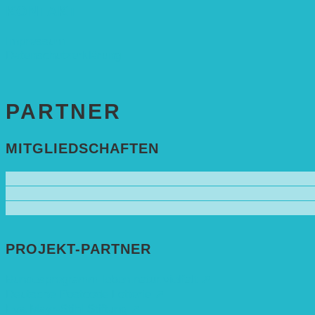
KONTAKT
Impressum
Datenschutzerklärung
PARTNER
MITGLIEDSCHAFTEN
PROJEKT-PARTNER
Bundesprogramm leben.natur.vielfalt ➚
Deutsche Postcode Lotterie ➚
Eva Mayr-Stihl Stiftung ➚