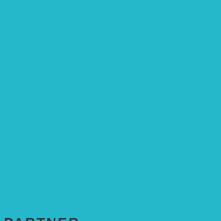
Stifter
Vorstand
Stiftungsrat
Mitarbeitende
Leitbild und Hintergrund
Juristisches
FÖRDERUNG
Antragstellung
SPENDEN & ZUSTIFTUNGEN
KONTAKT
Impressum
Datenschutzerklärung