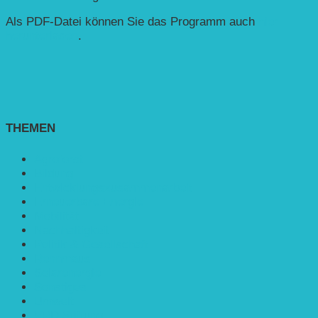
Als PDF-Datei können Sie das Programm auch
hier
herunterladen
.
THEMEN
Agroforst
Bildung
Entwicklungs­zusammenarbeit
Erneuerbare Energie
Mobilität
Nachhaltigkeit
Politik & Gesellschaft
Rennmaus
Solarenergie
Sonstiges
Umwelt
VRD Stiftung