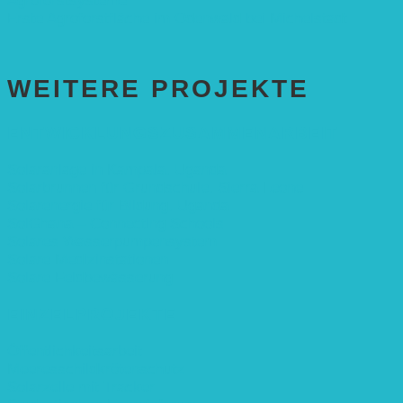
Agroforstsysteme“
Erste Agroforstfläche im Odenwald bei Michelstadt
WEITERE PROJEKTE
ENTWICKLUNGS­ZUSAMMENARBEIT
Solaranlage in Kampala, Uganda
Solarbrunnen für Grundschule, Sierra Leone
Solarenergie für Bildung, Uganda
SolGhana – Connecting Schools
Solares Wasserpumpensystem
Solare Medizinstationen
Solare Feldbewässerung
EINZELPROJEKTE
Öffentlichkeitsarbeit
Meeresschildkrötenschutz
Solarzelle mit Tracker