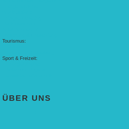
Studentisches Energieforum
Energiedetektive
Weißrussland
Erfolgscontracting
Denkmalschutz
Solar-Sonnenuhr
Forschung & Entwicklung
Tourismus:
– Baikalsee
– Solarschiff Heidelberg
Sport & Freizeit:
– Energielernpfad
– Solarboot-Regatta
Hauswirtschaftstechnik
ÜBER UNS
AKTUELLES
STIFTUNG