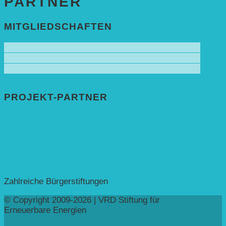
PARTNER
MITGLIEDSCHAFTEN
PROJEKT-PARTNER
Bundesprogramm leben.natur.vielfalt ➚
Deutsche Postcode Lotterie ➚
Eva Mayr-Stihl Stiftung ➚
Deutsche Bundesstiftung Umwelt ➚
Rheinland-Pfalz, Ministerium für Bildung ➚
Stiftung Veolia ➚
Zahlreiche Bürgerstiftungen
© Copyright 2009-2026 | VRD Stiftung für
Erneuerbare Energien