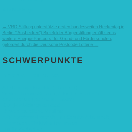
Alle Meldungen
←
VRD Stiftung unterstützte ersten bundesweiten Heckentag in
Berlin ("Aushecken")
Bielefelder Bürgerstiftung erhält sechs
weitere Energie-Parcours` für Grund- und Förderschulen,
gefördert durch die Deutsche Postcode Lotterie
→
SCHWER­PUNKTE
BEREICH BILDUNG
Alle Bildungs-Projekte (Übersicht)
Weiterführende Schule („Zukunft gestalten“)
Grundschule („Sonne ist Leben“)
Kita (Fortbildungskonzept)
Umweltfreundliche Mobilität
APP Agroforstwirtschaft (mit Schüler-Arbeitsheft)
Kinderbuch „Die kleine Rennmaus
und ihr Zauberhaus“