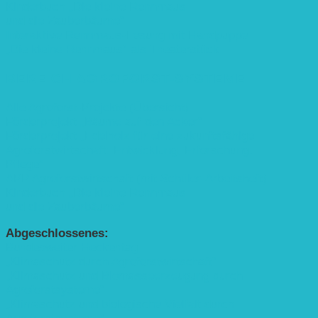
Kinderbuch „Die kleine Rennmaus
und die Zauberbäume“
Interaktive Rennmaus-Lesung mit Handpuppe
„Die kleine Rennmaus“ als Theaterstück
BEREICH AGROFORST-SYSTEME
Alle Agroforst-Projekte (Übersicht)
Förderprojekt „Bäume auf den Acker“
Förderprojekt „Edelholz für eine zukunftsfähige
Agroforstwirtschaft: Entwicklung, Erforschung,
Pflege”
APP Agroforstwirtschaft (mit Schüler-Arbeitsheft)
Kinderbuch „Die kleine Rennmaus
und die Zauberbäume“
Abgeschlossenes:
Bundesweiter Heckentag
„Klimaschutz durch Agroforstwirtschaft“
„Klimaschutz und Biomasse­erzeugung durch
Agroforstsysteme“
„Klimaschutz und biologische Vielfalt durch