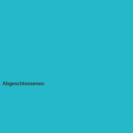
Interaktive Rennmaus-Lesung mit Handpuppe
„Die kleine Rennmaus“ als Theaterstück
BEREICH AGROFORST-SYSTEME
Alle Agroforst-Projekte (Übersicht)
Förderprojekt „Bäume auf den Acker“
Förderprojekt „Edelholz für eine zukunftsfähige
Agroforstwirtschaft: Entwicklung, Erforschung,
Pflege”
APP Agroforstwirtschaft (mit Schüler-Arbeitsheft)
Kinderbuch „Die kleine Rennmaus
und die Zauberbäume“
Abgeschlossenes:
Bundesweiter Heckentag
„Klimaschutz durch Agroforstwirtschaft“
„Klimaschutz und Biomasse­erzeugung durch
Agroforstsysteme“
„Klimaschutz und biologische Vielfalt durch
Agroforstsysteme“
Erste Agroforstfläche im Odenwald bei Michelstadt