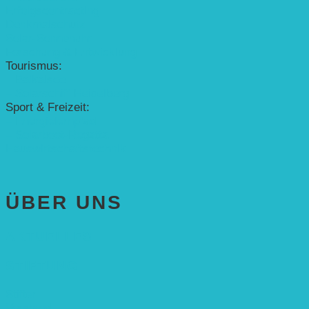
Erfolgscontracting
Denkmalschutz
Solar-Sonnenuhr
Forschung & Entwicklung
Tourismus:
– Baikalsee
– Solarschiff Heidelberg
Sport & Freizeit:
– Energielernpfad
– Solarboot-Regatta
Hauswirtschaftstechnik
ÜBER UNS
AKTUELLES
STIFTUNG
Stifter
Vorstand