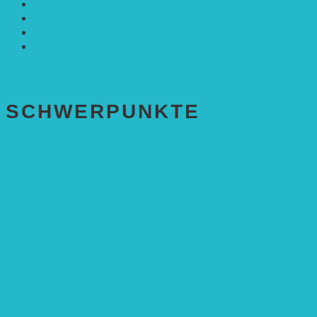
Solarenergie
Sonstiges
Umwelt
VRD Stiftung
Alle Meldungen
SCHWER­PUNKTE
BEREICH BILDUNG
Alle Bildungs-Projekte (Übersicht)
Weiterführende Schule („Zukunft gestalten“)
Grundschule („Sonne ist Leben“)
Kita (Fortbildungskonzept)
Umweltfreundliche Mobilität
APP Agroforstwirtschaft (mit Schüler-Arbeitsheft)
Kinderbuch „Die kleine Rennmaus
und ihr Zauberhaus“
Kinderbuch „Die kleine Rennmaus
und die Zauberbäume“