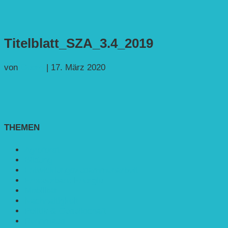
Titelblatt_SZA_3.4_2019
von
Georg
|
17. März 2020
THEMEN
Agroforst
Bildung
Entwicklungs­zusammenarbeit
Erneuerbare Energie
Mobilität
Nachhaltigkeit
Politik & Gesellschaft
Rennmaus