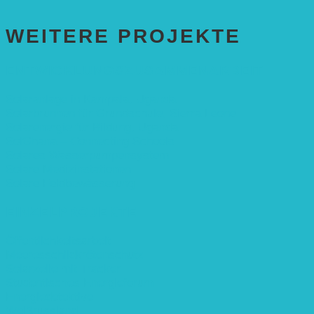
WEITERE PROJEKTE
ENTWICKLUNGS­ZUSAMMENARBEIT
Solaranlage in Kampala, Uganda
Solarbrunnen für Grundschule, Sierra Leone
Solarenergie für Bildung, Uganda
SolGhana – Connecting Schools
Solares Wasserpumpensystem
Solare Medizinstationen
Solare Feldbewässerung
EINZELPROJEKTE
Öffentlichkeitsarbeit
Meeresschildkrötenschutz
Solarzelle mit Tracker
Studentisches Energieforum
Energiedetektive
Weißrussland