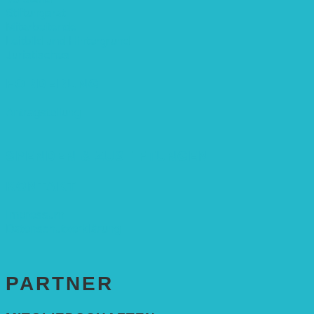
Stiftungsrat
Mitarbeitende
Leitbild und Hintergrund
Juristisches
FÖRDERUNG
Antragstellung
SPENDEN & ZUSTIFTUNGEN
KONTAKT
Impressum
Datenschutzerklärung
PARTNER