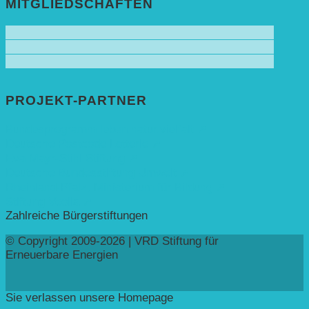
MITGLIEDSCHAFTEN
PROJEKT-PARTNER
Bundesprogramm leben.natur.vielfalt ➚
Deutsche Postcode Lotterie ➚
Eva Mayr-Stihl Stiftung ➚
Deutsche Bundesstiftung Umwelt ➚
Rheinland-Pfalz, Ministerium für Bildung ➚
Stiftung Veolia ➚
Zahlreiche Bürgerstiftungen
© Copyright 2009-2026 | VRD Stiftung für
Erneuerbare Energien
Sie verlassen unsere Homepage