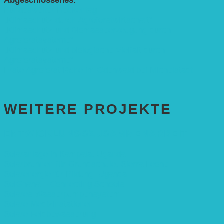
Abgeschlossenes:
Bundesweiter Heckentag
„Klimaschutz durch Agroforstwirtschaft“
„Klimaschutz und Biomasse­erzeugung durch
Agroforstsysteme“
„Klimaschutz und biologische Vielfalt durch
Agroforstsysteme“
Erste Agroforstfläche im Odenwald bei Michelstadt
WEITERE PROJEKTE
ENTWICKLUNGS­ZUSAMMENARBEIT
Solaranlage in Kampala, Uganda
Solarbrunnen für Grundschule, Sierra Leone
Solarenergie für Bildung, Uganda
SolGhana – Connecting Schools
Solares Wasserpumpensystem
Solare Medizinstationen
Solare Feldbewässerung