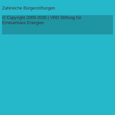
Stiftung Veolia ➚
Zahlreiche Bürgerstiftungen
© Copyright 2009-2026 | VRD Stiftung für
Erneuerbare Energien
Sie verlassen unsere Homepage
Schön, dass Sie hier waren – besuchen Sie uns bald
wieder!