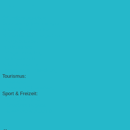
EINZELPROJEKTE
Öffentlichkeitsarbeit
Meeresschildkrötenschutz
Solarzelle mit Tracker
Studentisches Energieforum
Energiedetektive
Weißrussland
Erfolgscontracting
Denkmalschutz
Solar-Sonnenuhr
Forschung & Entwicklung
Tourismus:
– Baikalsee
– Solarschiff Heidelberg
Sport & Freizeit:
– Energielernpfad
– Solarboot-Regatta
Hauswirtschaftstechnik