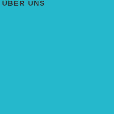
ÜBER UNS
AKTUELLES
STIFTUNG
Stifter
Vorstand
Stiftungsrat
Mitarbeitende
Leitbild und Hintergrund
Juristisches
FÖRDERUNG
Antragstellung
SPENDEN & ZUSTIFTUNGEN
KONTAKT