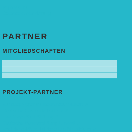
Impressum
Datenschutzerklärung
PARTNER
MITGLIEDSCHAFTEN
PROJEKT-PARTNER
Bundesprogramm leben.natur.vielfalt ➚
Deutsche Postcode Lotterie ➚
Eva Mayr-Stihl Stiftung ➚
Deutsche Bundesstiftung Umwelt ➚
Rheinland-Pfalz, Ministerium für Bildung ➚