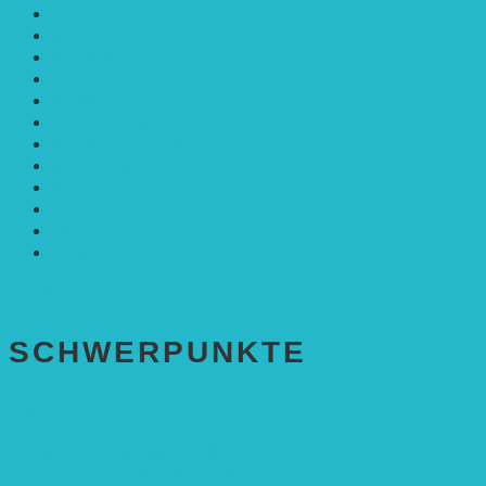
Agroforst
Bildung
Entwicklungs­zusammenarbeit
Erneuerbare Energie
Mobilität
Nachhaltigkeit
Politik & Gesellschaft
Rennmaus
Solarenergie
Sonstiges
Umwelt
VRD Stiftung
Alle Meldungen
SCHWER­PUNKTE
BEREICH BILDUNG
Alle Bildungs-Projekte (Übersicht)
Weiterführende Schule („Zukunft gestalten“)