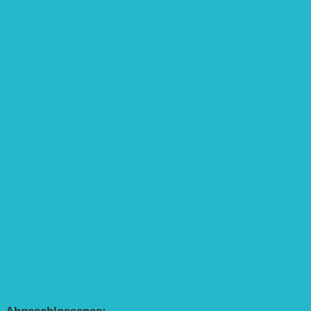
Grundschule („Sonne ist Leben“)
Kita (Fortbildungskonzept)
Umweltfreundliche Mobilität
APP Agroforstwirtschaft (mit Schüler-Arbeitsheft)
Kinderbuch „Die kleine Rennmaus
und ihr Zauberhaus“
Kinderbuch „Die kleine Rennmaus
und die Zauberbäume“
Interaktive Rennmaus-Lesung mit Handpuppe
„Die kleine Rennmaus“ als Theaterstück
BEREICH AGROFORST-SYSTEME
Alle Agroforst-Projekte (Übersicht)
Förderprojekt „Bäume auf den Acker“
Förderprojekt „Edelholz für eine zukunftsfähige
Agroforstwirtschaft: Entwicklung, Erforschung,
Pflege”
APP Agroforstwirtschaft (mit Schüler-Arbeitsheft)
Kinderbuch „Die kleine Rennmaus
und die Zauberbäume“