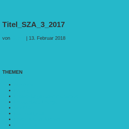
Titel_SZA_3_2017
von
Georg
|
13. Februar 2018
THEMEN
Agroforst
Bildung
Entwicklungs­zusammenarbeit
Erneuerbare Energie
Mobilität
Nachhaltigkeit
Politik & Gesellschaft
Rennmaus