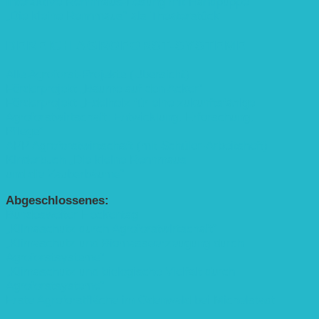
Interaktive Rennmaus-Lesung mit Handpuppe
„Die kleine Rennmaus“ als Theaterstück
BEREICH AGROFORST-SYSTEME
Alle Agroforst-Projekte (Übersicht)
Förderprojekt „Bäume auf den Acker“
Förderprojekt „Edelholz für eine zukunftsfähige
Agroforstwirtschaft: Entwicklung, Erforschung,
Pflege”
APP Agroforstwirtschaft (mit Schüler-Arbeitsheft)
Kinderbuch „Die kleine Rennmaus
und die Zauberbäume“
Abgeschlossenes:
Bundesweiter Heckentag
„Klimaschutz durch Agroforstwirtschaft“
„Klimaschutz und Biomasse­erzeugung durch
Agroforstsysteme“
„Klimaschutz und biologische Vielfalt durch
Agroforstsysteme“
Erste Agroforstfläche im Odenwald bei Michelstadt