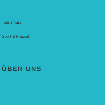
Erfolgscontracting
Denkmalschutz
Solar-Sonnenuhr
Forschung & Entwicklung
Tourismus:
– Baikalsee
– Solarschiff Heidelberg
Sport & Freizeit:
– Energielernpfad
– Solarboot-Regatta
Hauswirtschaftstechnik
ÜBER UNS
AKTUELLES
STIFTUNG
Stifter
Vorstand