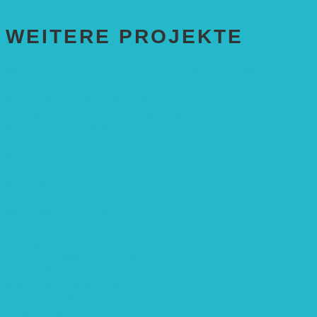
WEITERE PROJEKTE
ENTWICKLUNGS­ZUSAMMENARBEIT
Solaranlage in Kampala, Uganda
Solarbrunnen für Grundschule, Sierra Leone
Solarenergie für Bildung, Uganda
SolGhana – Connecting Schools
Solares Wasserpumpensystem
Solare Medizinstationen
Solare Feldbewässerung
EINZELPROJEKTE
Öffentlichkeitsarbeit
Meeresschildkrötenschutz
Solarzelle mit Tracker
Studentisches Energieforum
Energiedetektive
Weißrussland