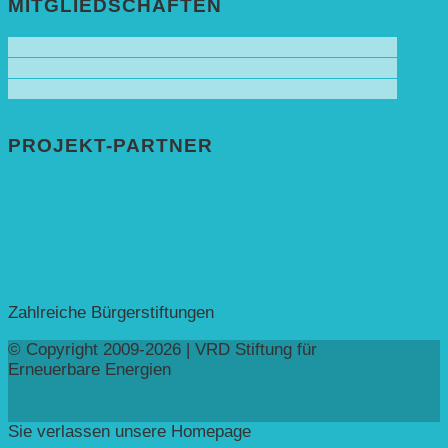
MITGLIEDSCHAFTEN
PROJEKT-PARTNER
Bundesprogramm leben.natur.vielfalt ➚
Deutsche Postcode Lotterie ➚
Eva Mayr-Stihl Stiftung ➚
Deutsche Bundesstiftung Umwelt ➚
Rheinland-Pfalz, Ministerium für Bildung ➚
Stiftung Veolia ➚
Zahlreiche Bürgerstiftungen
© Copyright 2009-2026 | VRD Stiftung für
Erneuerbare Energien
Sie verlassen unsere Homepage