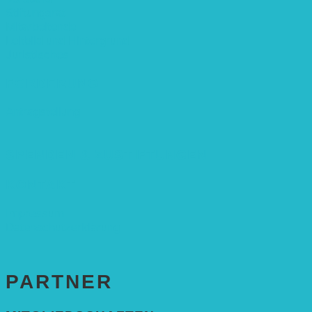
Stiftungsrat
Mitarbeitende
Leitbild und Hintergrund
Juristisches
FÖRDERUNG
Antragstellung
SPENDEN & ZUSTIFTUNGEN
KONTAKT
Impressum
Datenschutzerklärung
PARTNER