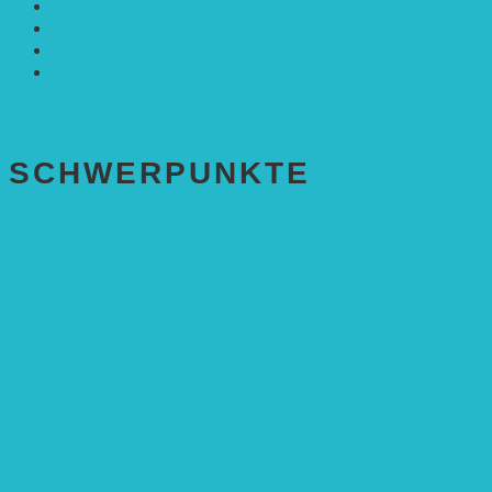
Solarenergie
Sonstiges
Umwelt
VRD Stiftung
Alle Meldungen
SCHWER­PUNKTE
BEREICH BILDUNG
Alle Bildungs-Projekte (Übersicht)
Weiterführende Schule („Zukunft gestalten“)
Grundschule („Sonne ist Leben“)
Kita (Fortbildungskonzept)
Umweltfreundliche Mobilität
APP Agroforstwirtschaft (mit Schüler-Arbeitsheft)
Kinderbuch „Die kleine Rennmaus
und ihr Zauberhaus“
Kinderbuch „Die kleine Rennmaus
und die Zauberbäume“