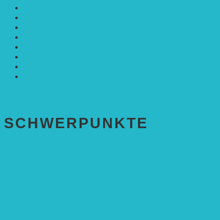
Mobilität
Nachhaltigkeit
Politik & Gesellschaft
Rennmaus
Solarenergie
Sonstiges
Umwelt
VRD Stiftung
Alle Meldungen
SCHWER­PUNKTE
BEREICH BILDUNG
Alle Bildungs-Projekte (Übersicht)
Weiterführende Schule („Zukunft gestalten“)
Grundschule („Sonne ist Leben“)
Kita (Fortbildungskonzept)
Umweltfreundliche Mobilität