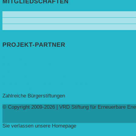
MITGLIEDSCHAFTEN
PROJEKT-PARTNER
Bundesprogramm leben.natur.vielfalt ➚
Deutsche Postcode Lotterie ➚
Eva Mayr-Stihl Stiftung ➚
Deutsche Bundesstiftung Umwelt ➚
Rheinland-Pfalz, Ministerium für Bildung ➚
Stiftung Veolia ➚
Zahlreiche Bürgerstiftungen
© Copyright 2009-2026 | VRD Stiftung für Erneuerbare Ene
Sie verlassen unsere Homepage