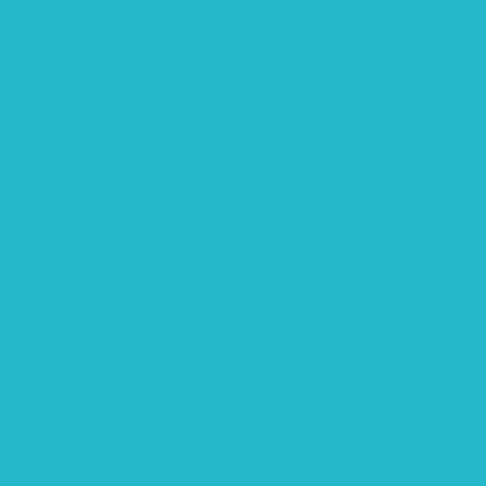
rtschaft: Entwicklung, Erforschung, Pflege”
teme“
eme“