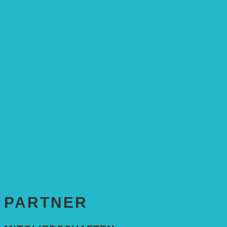
Stiftungsrat
Mitarbeitende
Leitbild und Hintergrund
Juristisches
FÖRDERUNG
Antragstellung
SPENDEN & ZUSTIFTUNGEN
KONTAKT
Impressum
Datenschutzerklärung
PARTNER