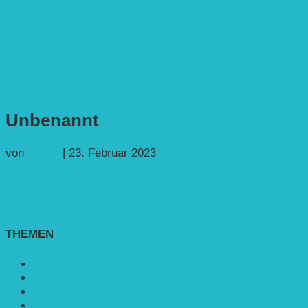
Unbenannt
von
Georg
|
23. Februar 2023
THEMEN
Agroforst
Bildung
Entwicklungs­zusammenarbeit
Erneuerbare Energie