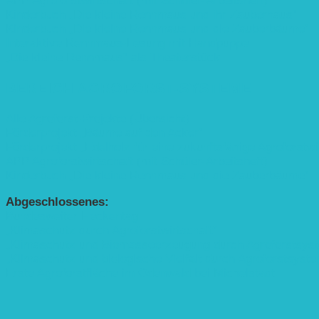
APP Agroforstwirtschaft (mit Schüler-Arbeitsheft)
Kinderbuch „Die kleine Rennmaus und ihr Zauberhaus“
Kinderbuch „Die kleine Rennmaus und die Zauberbäume“
Interaktive Rennmaus-Lesung mit Handpuppe
„Die kleine Rennmaus“ als Theaterstück
BEREICH AGROFORST-SYSTEME
Alle Agroforst-Projekte (Übersicht)
Förderprojekt „Bäume auf den Acker“
Förderprojekt „Edelholz für eine zukunftsfähige Agroforstwi
APP Agroforstwirtschaft (mit Schüler-Arbeitsheft)
Kinderbuch „Die kleine Rennmaus und die Zauberbäume“
Abgeschlossenes:
Bundesweiter Heckentag
„Klimaschutz durch Agroforstwirtschaft“
„Klimaschutz und Biomasse­erzeugung durch Agroforstsys
„Klimaschutz und biologische Vielfalt durch Agroforstsyst
Erste Agroforstfläche im Odenwald bei Michelstadt