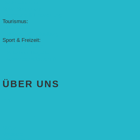
Denkmalschutz
Solar-Sonnenuhr
Forschung & Entwicklung
Tourismus:
– Baikalsee
– Solarschiff Heidelberg
Sport & Freizeit:
– Energielernpfad
– Solarboot-Regatta
Hauswirtschaftstechnik
ÜBER UNS
AKTUELLES
STIFTUNG
Stifter
Vorstand