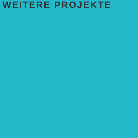
WEITERE PROJEKTE
ENTWICKLUNGS­ZUSAMMENARBEIT
Solaranlage in Kampala, Uganda
Solarbrunnen für Grundschule, Sierra Leone
Solarenergie für Bildung, Uganda
SolGhana – Connecting Schools
Solares Wasserpumpensystem
Solare Medizinstationen
Solare Feldbewässerung
EINZELPROJEKTE
Öffentlichkeitsarbeit
Meeresschildkrötenschutz
Solarzelle mit Tracker
Studentisches Energieforum
Energiedetektive
Weißrussland
Erfolgscontracting