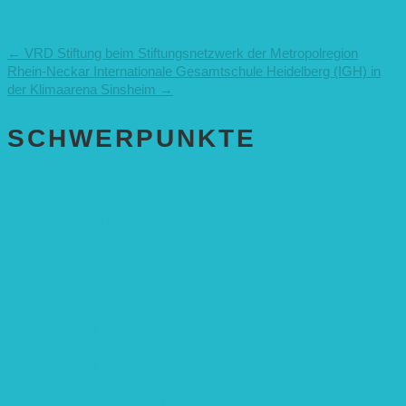
Alle Meldungen
←
VRD Stiftung beim Stiftungsnetzwerk der Metropolregion
Rhein-Neckar
Internationale Gesamtschule Heidelberg (IGH) in
der Klimaarena Sinsheim
→
SCHWER­PUNKTE
BEREICH BILDUNG
Alle Bildungs-Projekte (Übersicht)
Weiterführende Schule („Zukunft gestalten“)
Grundschule („Sonne ist Leben“)
Kita (Fortbildungskonzept)
Umweltfreundliche Mobilität
APP Agroforstwirtschaft (mit Schüler-Arbeitsheft)
Kinderbuch „Die kleine Rennmaus
und ihr Zauberhaus“
Kinderbuch „Die kleine Rennmaus
und die Zauberbäume“
Interaktive Rennmaus-Lesung mit Handpuppe