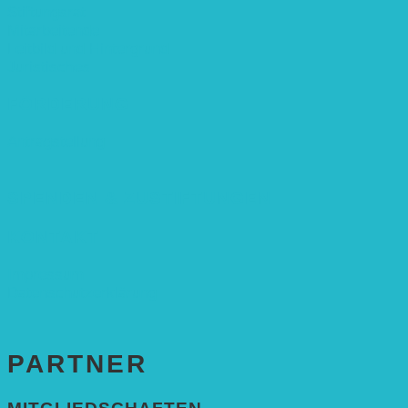
Stiftungsrat
Mitarbeitende
Leitbild und Hintergrund
Juristisches
FÖRDERUNG
Antragstellung
SPENDEN & ZUSTIFTUNGEN
KONTAKT
Impressum
Datenschutzerklärung
PARTNER