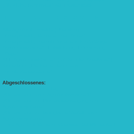
„Die kleine Rennmaus“ als Theaterstück
BEREICH AGROFORST-SYSTEME
Alle Agroforst-Projekte (Übersicht)
Förderprojekt „Bäume auf den Acker“
Förderprojekt „Edelholz für eine zukunftsfähige
Agroforstwirtschaft: Entwicklung, Erforschung,
Pflege”
APP Agroforstwirtschaft (mit Schüler-Arbeitsheft)
Kinderbuch „Die kleine Rennmaus
und die Zauberbäume“
Abgeschlossenes:
Bundesweiter Heckentag
„Klimaschutz durch Agroforstwirtschaft“
„Klimaschutz und Biomasse­erzeugung durch
Agroforstsysteme“
„Klimaschutz und biologische Vielfalt durch
Agroforstsysteme“
Erste Agroforstfläche im Odenwald bei Michelstadt