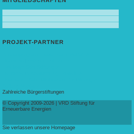
MITGLIEDSCHAFTEN
PROJEKT-PARTNER
Bundesprogramm leben.natur.vielfalt ➚
Deutsche Postcode Lotterie ➚
Eva Mayr-Stihl Stiftung ➚
Deutsche Bundesstiftung Umwelt ➚
Rheinland-Pfalz, Ministerium für Bildung ➚
Stiftung Veolia ➚
Zahlreiche Bürgerstiftungen
© Copyright 2009-2026 | VRD Stiftung für
Erneuerbare Energien
Sie verlassen unsere Homepage