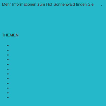
Mehr Informationen zum Hof Sonnenwald finden Sie
hier
.
THEMEN
Agroforst
Bildung
Entwicklungs­zusammenarbeit
Erneuerbare Energie
Mobilität
Nachhaltigkeit
Politik & Gesellschaft
Rennmaus
Solarenergie
Sonstiges
Umwelt
VRD Stiftung