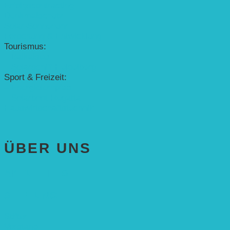
Erfolgscontracting
Denkmalschutz
Solar-Sonnenuhr
Forschung & Entwicklung
Tourismus:
– Baikalsee
– Solarschiff Heidelberg
Sport & Freizeit:
– Energielernpfad
– Solarboot-Regatta
Hauswirtschaftstechnik
ÜBER UNS
AKTUELLES
STIFTUNG
Stifter
Vorstand