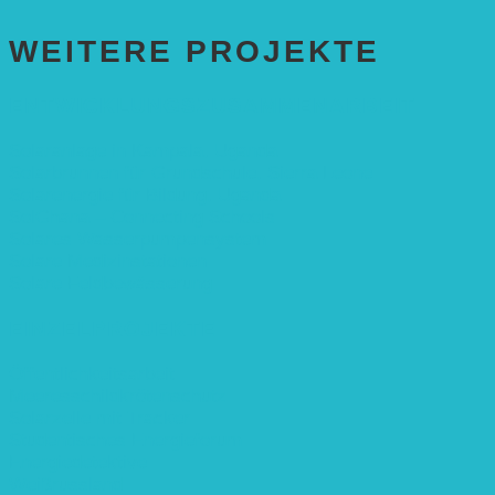
WEITERE PROJEKTE
ENTWICKLUNGS­ZUSAMMENARBEIT
Solaranlage in Kampala, Uganda
Solarbrunnen für Grundschule, Sierra Leone
Solarenergie für Bildung, Uganda
SolGhana – Connecting Schools
Solares Wasserpumpensystem
Solare Medizinstationen
Solare Feldbewässerung
EINZELPROJEKTE
Öffentlichkeitsarbeit
Meeresschildkrötenschutz
Solarzelle mit Tracker
Studentisches Energieforum
Energiedetektive
Weißrussland