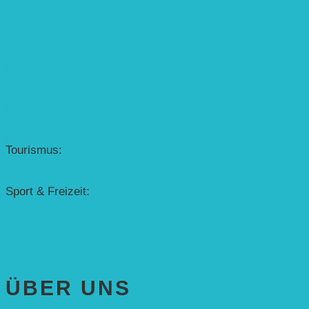
Öffentlichkeitsarbeit
Meeresschildkrötenschutz
Solarzelle mit Tracker
Studentisches Energieforum
Energiedetektive
Weißrussland
Erfolgscontracting
Denkmalschutz
Solar-Sonnenuhr
Forschung & Entwicklung
Tourismus:
– Baikalsee
– Solarschiff Heidelberg
Sport & Freizeit:
– Energielernpfad
– Solarboot-Regatta
Hauswirtschaftstechnik
ÜBER UNS