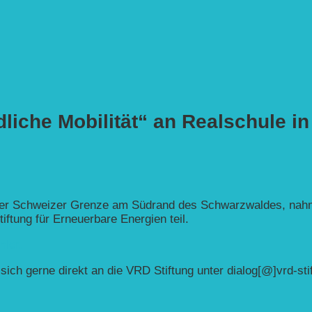
liche Mobilität“ an Realschule i
 der Schweizer Grenze am Südrand des Schwarzwaldes, nahm
ftung für Erneuerbare Energien teil.
hier.
ich gerne direkt an die VRD Stiftung unter dialog[@]vrd-stif