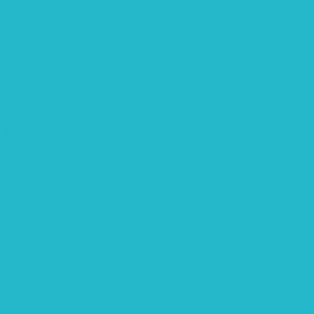
AKTUELLES
STIFTUNG
Stifter
Vorstand
Stiftungsrat
Mitarbeitende
Leitbild und Hintergrund
Juristisches
FÖRDERUNG
Antragstellung
SPENDEN & ZUSTIFTUNGEN
KONTAKT