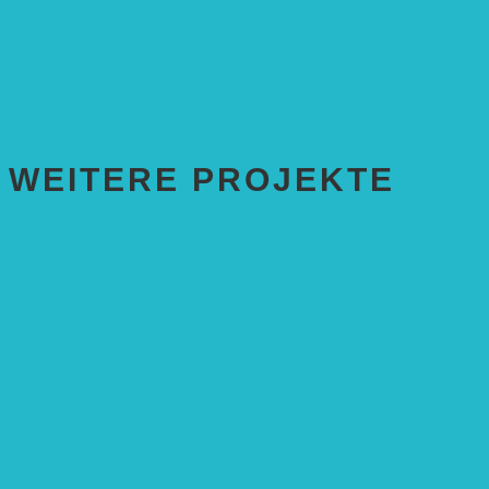
Bundesweiter Heckentag
„Klimaschutz durch Agroforstwirtschaft“
„Klimaschutz und Biomasse­erzeugung durch Agroforstsys
„Klimaschutz und biologische Vielfalt durch Agroforstsyst
Erste Agroforstfläche im Odenwald bei Michelstadt
WEITERE PROJEKTE
ENTWICKLUNGS­ZUSAMMENARBEIT
Solaranlage in Kampala, Uganda
Solarbrunnen für Grundschule, Sierra Leone
Solarenergie für Bildung, Uganda
SolGhana – Connecting Schools
Solares Wasserpumpensystem
Solare Medizinstationen
Solare Feldbewässerung
EINZELPROJEKTE