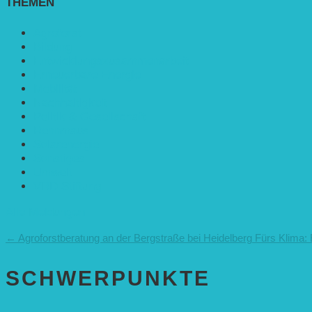
THEMEN
Agroforst
Bildung
Entwicklungs­zusammenarbeit
Erneuerbare Energie
Mobilität
Nachhaltigkeit
Politik & Gesellschaft
Rennmaus
Solarenergie
Sonstiges
Umwelt
VRD Stiftung
Alle Meldungen
←
Agroforstberatung an der Bergstraße bei Heidelberg
Fürs Klima: 
SCHWER­PUNKTE