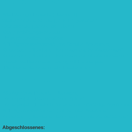
BEREICH BILDUNG
Alle Bildungs-Projekte (Übersicht)
Weiterführende Schule („Zukunft gestalten“)
Grundschule („Sonne ist Leben“)
Kita (Fortbildungskonzept)
Umweltfreundliche Mobilität
APP Agroforstwirtschaft (mit Schüler-Arbeitsheft)
Kinderbuch „Die kleine Rennmaus und ihr Zauberhaus“
Kinderbuch „Die kleine Rennmaus und die Zauberbäume“
Interaktive Rennmaus-Lesung mit Handpuppe
„Die kleine Rennmaus“ als Theaterstück
BEREICH AGROFORST-SYSTEME
Alle Agroforst-Projekte (Übersicht)
Förderprojekt „Bäume auf den Acker“
Förderprojekt „Edelholz für eine zukunftsfähige Agroforstwi
APP Agroforstwirtschaft (mit Schüler-Arbeitsheft)
Kinderbuch „Die kleine Rennmaus und die Zauberbäume“
Abgeschlossenes: