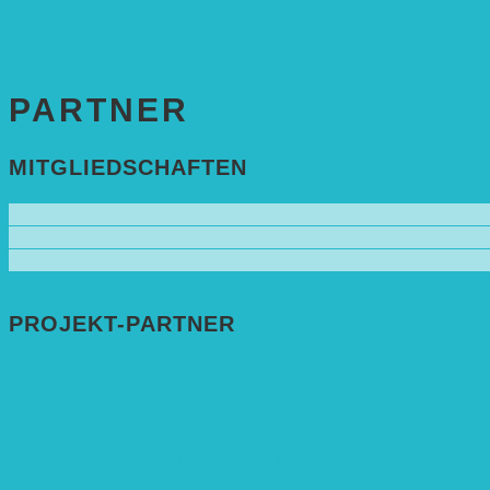
Impressum
Datenschutzerklärung
PARTNER
MITGLIEDSCHAFTEN
PROJEKT-PARTNER
Bundesprogramm leben.natur.vielfalt ➚
Deutsche Postcode Lotterie ➚
Eva Mayr-Stihl Stiftung ➚
Deutsche Bundesstiftung Umwelt ➚
Rheinland-Pfalz, Ministerium für Bildung ➚
Stiftung Veolia ➚