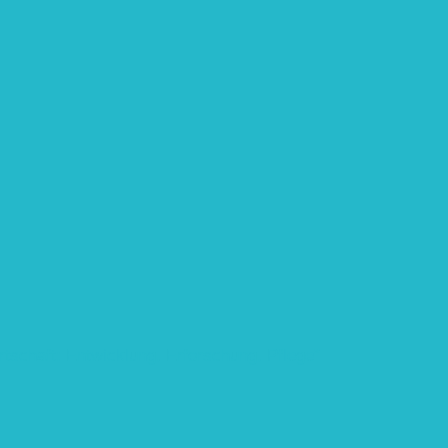
rtschaft: Entwicklung, Erforschung, Pflege”