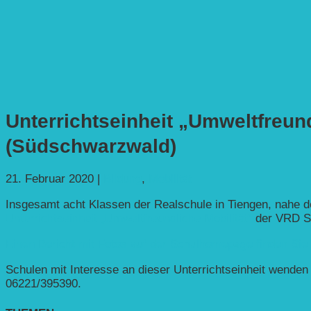
Unterrichtseinheit „Umweltfreund
(Südschwarzwald)
21. Februar 2020
|
Bildung
,
Mobilität
Insgesamt acht Klassen der Realschule in Tiengen, nahe
Unterrichtseinheit „Umweltfreundliche Mobilität“
der VRD Sti
Einen Bericht mit Fotos auf der Schulhomepage finden Sie 
Schulen mit Interesse an dieser Unterrichtseinheit wenden s
06221/395390.